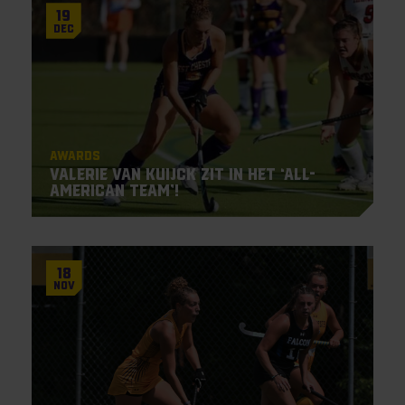
19
Dec
Awards
Valerie van Kuijck zit in het ‘All-
American Team’!
18
Nov