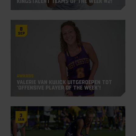
Kingstalent Teams of the Week #2!
8
Sep
Awards
Valerie van Kuijck uitgeroepen tot
‘Offensive Player Of The Week’!
3
Jan