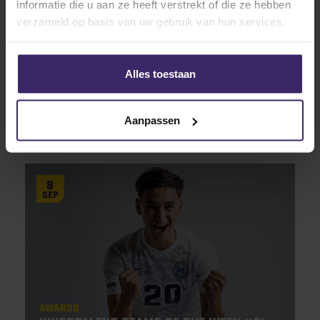
informatie die u aan ze heeft verstrekt of die ze hebben
verzameld op basis van uw gebruik van hun services.
Alles toestaan
Updates
The Weekend Rewind 9 september – 11
September
Aanpassen
8
Sep
Awards