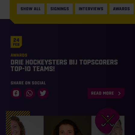
SHOW ALL
SIGNINGS
INTERVIEWS
AWARDS
24
Feb
Awards
Drie hockeysters bij topscorers
top-10 teams!
Share on social
READ MORE