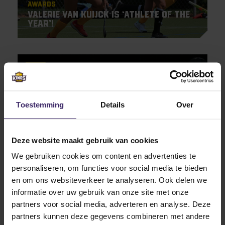
Awards
Valerie van Kuijck is ‘Athlete of the
Year’!
28
Oct
Toestemming
Details
Over
Deze website maakt gebruik van cookies
We gebruiken cookies om content en advertenties te
Updates
KingTalent Teams of the Week #9
personaliseren, om functies voor social media te bieden
en om ons websiteverkeer te analyseren. Ook delen we
informatie over uw gebruik van onze site met onze
partners voor social media, adverteren en analyse. Deze
12
partners kunnen deze gegevens combineren met andere
Sep