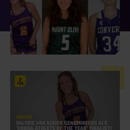
2
Feb
Awards
Valerie van Kuijck genomineerd als
‘Honda Athlete of the Year’ finalist!