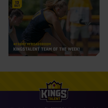
13
Oct
#Fromtheboardroom
KingsTalent Team of the Week!