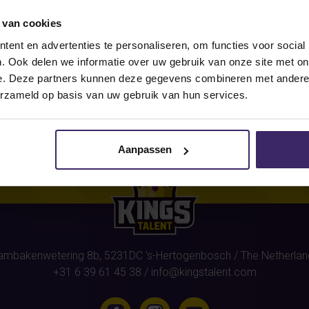
 van cookies
r this athlete
(Valerie van Kuij
ent en advertenties te personaliseren, om functies voor social
. Ook delen we informatie over uw gebruik van onze site met on
e. Deze partners kunnen deze gegevens combineren met andere i
erzameld op basis van uw gebruik van hun services.
Aanpassen
ambakenwetering 8b,
5231DC
's-Hertogenbosch
/ The Netherlan
+31 6 39 61 45 38
/
info@kingstalent.com