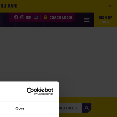
×
 nu aan!
COACH LOGIN
SIGN UP
NOW
3
Over