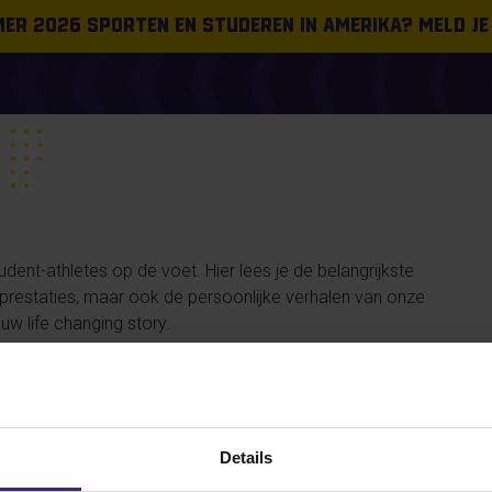
omer 2026 sporten en studeren in Amerika? Meld je
ent-athletes op de voet. Hier lees je de belangrijkste
n prestaties, maar ook de persoonlijke verhalen van onze
uw life changing story.
#FROMTHEBOARDROOM
PLACEMENT
SUCCESS STORIES
Details