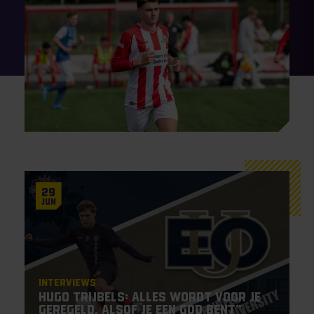
29
Jun
Interviews
Hugo Trijbels: Alles wordt voor je
geregeld, alsof je een god bent”