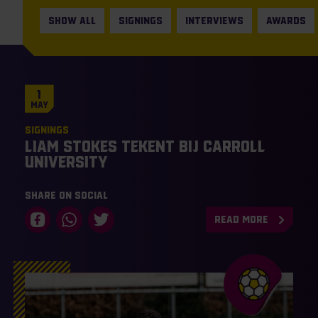
SHOW ALL
SIGNINGS
INTERVIEWS
AWARDS
1
May
Signings
Liam Stokes tekent bij Carroll
University
Share on social
READ MORE