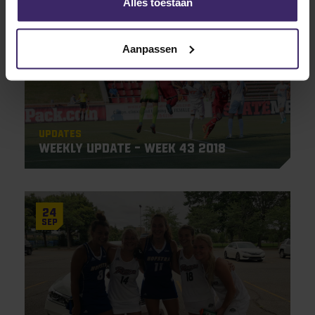
Alles toestaan
22
Oct
Aanpassen
Updates
Weekly update – week 43 2018
24
Sep