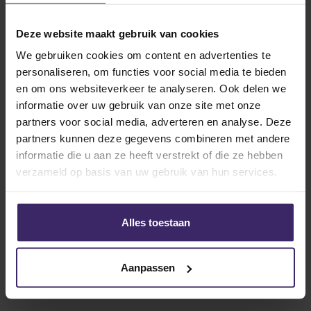
Deze website maakt gebruik van cookies
Interviews
We gebruiken cookies om content en advertenties te
Het leven van Eline van den Bosch
personaliseren, om functies voor social media te bieden
als ‘Aggie’!
en om ons websiteverkeer te analyseren. Ook delen we
informatie over uw gebruik van onze site met onze
partners voor social media, adverteren en analyse. Deze
partners kunnen deze gegevens combineren met andere
10
Sep
informatie die u aan ze heeft verstrekt of die ze hebben
verzameld op basis van uw gebruik van hun services.
Alles toestaan
Updates
Aanpassen
Weekly Update – Week 37 2018