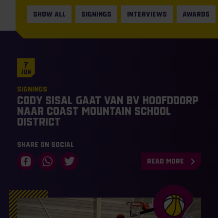
SHOW ALL
SIGNINGS
INTERVIEWS
AWARDS
7
Jun
Signings
Cody Sisal gaat van BV Hoofddorp
naar Coast Mountain School
District
Share on social
READ MORE