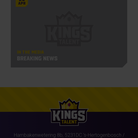
Apr
In the Media
Breaking News
Hambakenwetering 8b,
5231DC
's-Hertogenbosch
/