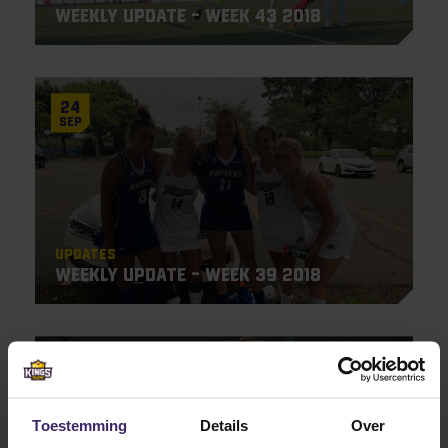
Weekly update – week 43 2018
24
Sep
Updates
Weekly Update – Week 39 2018
20
Sep
Toestemming
Details
Over