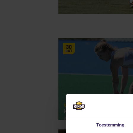
30
Oct
Updates
KingsTalent Team of the 
Toestemming