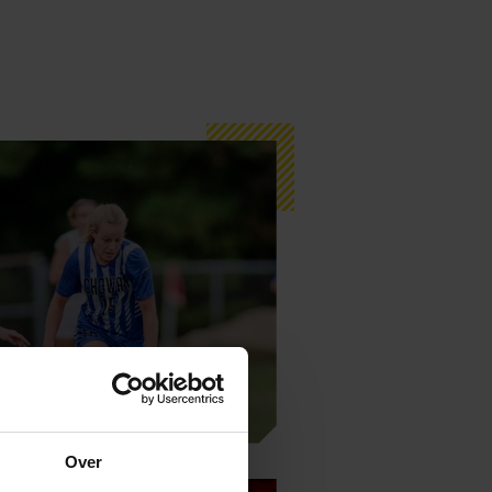
 the Week #7
Over