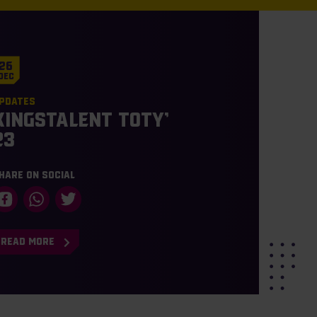
26
Dec
pdates
KingsTalent TOTY’
23
hare on social
READ MORE