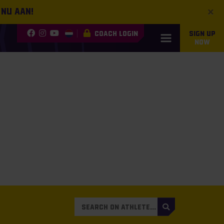
×
 nu aan!
COACH LOGIN
SIGN UP
NOW