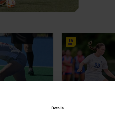
16
Oct
Updates
Week #9
Kingstalent Team of
Details