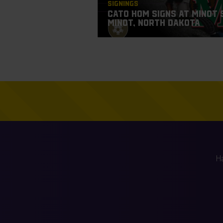
Signings
Cato Hom signs at Minot 
Minot, North Dakota
H