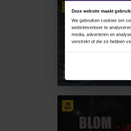
30
Jun
Deze website maakt gebruik
We gebruiken cookies om cont
websiteverkeer te analyseren
media, adverteren en analys
verstrekt of die ze hebben v
Signings
Elise Zijlstra vertrekt 
Community College!
18
Sep