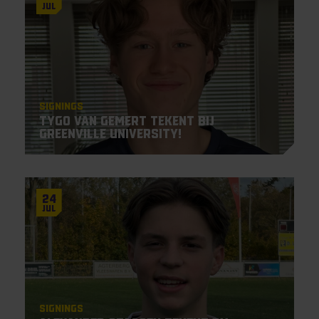
Jul
Signings
Tygo van Gemert tekent bij
Greenville University!
24
Jul
Signings