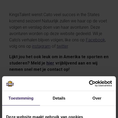
KingsTalent wenst Cato veel succes in the States
komend seizoen! Natuurlijk zullen we haar op de voet
volgen en verslag doen van haar avonturen. Deze
avonturen worden op deze website gedeeld. Wil je
Cato’s verhalen blijven volgen; like ons op
Facebook
,
volg ons op
instagram
of
twitter
.
Lijkt jou het ook leuk om in Amerika te sporten en
studeren? Meld je
hier
vrijblijvend aan en wij
nemen snel met je contact op!
Toestemming
Details
Over
Other articles from Cato
Hom
Deze website maakt gebruik van cookies