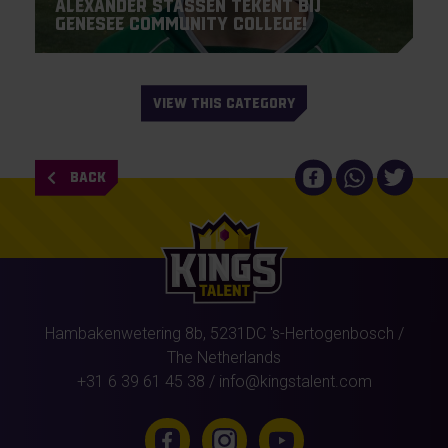
Alexander Stassen tekent bij
Genesee Community College!
VIEW THIS CATEGORY
BACK
Hambakenwetering 8b,
5231DC
's-Hertogenbosch
/
The Netherlands
+31 6 39 61 45 38
/
info@kingstalent.com