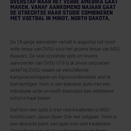
overstap naar het verre Amerika gaat
maken. Vanaf aankomend najaar gaat
de Utrechtse haar studie combineren
met voetbal in Minot, North Dakota.
De 18-jarige aanvalster verruilt in augustus het rood-
witte tenue van DVSU voor het groene tenue van MSU
Beavers. De veel scorende spits en tevens
aanvoerder van DVSU U19 is al zeven seizoenen
actief bij DVSU waarin ze verschillende
kampioenschappen en topscoorderstitels wist te
bemachtigen. Hom is een balvaste spits met een
individuele actie en heeft daarnaast een uitstekend
schot in haar benen.
Dat Hom een spits is met veel kwaliteiten is MSU-
hoofdcoach Jason Spain Ook niet ontgaan. ‘’Hom is
een absolute parel, een spits met veel kwaliteiten.
Zowel haar visie als haar uitvoering is van hoog