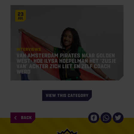
23
Jul
Interviews
Van Amsterdam Pirates naar Golden
West: hoe Ilysa Hoepelman het ‘zusje
van’ achter zich liet en zelf coach
werd
VIEW THIS CATEGORY
BACK