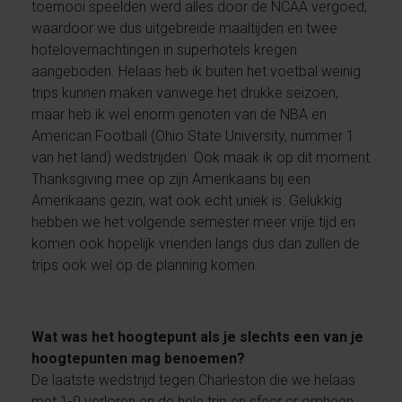
toernooi speelden werd alles door de NCAA vergoed,
waardoor we dus uitgebreide maaltijden en twee
hotelovernachtingen in superhotels kregen
aangeboden. Helaas heb ik buiten het voetbal weinig
trips kunnen maken vanwege het drukke seizoen,
maar heb ik wel enorm genoten van de NBA en
American Football (Ohio State University, nummer 1
van het land) wedstrijden. Ook maak ik op dit moment
Thanksgiving mee op zijn Amerikaans bij een
Amerikaans gezin, wat ook echt uniek is. Gelukkig
hebben we het volgende semester meer vrije tijd en
komen ook hopelijk vrienden langs dus dan zullen de
trips ook wel op de planning komen.
Wat was het hoogtepunt als je slechts een van je
hoogtepunten mag benoemen?
De laatste wedstrijd tegen Charleston die we helaas
met 1-0 verloren en de hele trip en sfeer er omheen.