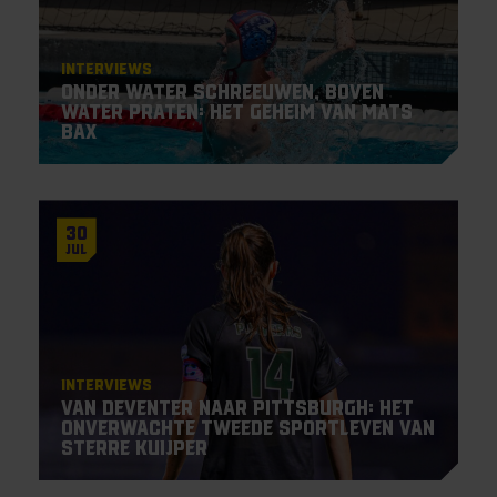
Interviews
Onder water schreeuwen, boven
water praten: het geheim van Mats
Bax
30
Jul
Interviews
Van Deventer naar Pittsburgh: het
onverwachte tweede sportleven van
Sterre Kuijper