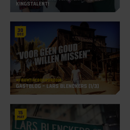
KingsTalent!
30
Dec
#Fromtheboardroom
Gastblog – Lars Blenckers (1/3)
15
May