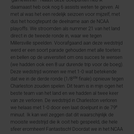
daarnaast heb ook nog 6 assists weten te geven. Al
met al was het een redelijk seizoen voor mijzelf, met
dus het hoogtepunt de deelname aan de NCAA
playoffs. We stroomden als nummer 21 van het land
direct in de tweede ronde in, waar we tegen
Millersville speelden. Voorafgaand aan deze wedstrijd
werd er een soort parade gehouden met alle toeters
en bellen op de universiteit om ons succes te wensen
(we hadden ook een 8 uur durende trip voor de boeg).
Deze wedstrijd wonnen we met 1-0 wat betekende
ste
dat we in de derde ronde (1/8
finale) opnieuw tegen
Charleston zouden spelen. Dit team is in mijn ogen het
beste team van het land en we hadden al twee keer
van ze verloren. De wedstrijd in Charleston verloren
e
we helaas met 1-0 door een laat doelpunt in de 79
minuut. Ik kan wel zeggen dat dit waarschijnlijk de
mooiste wedstrijd die ik ooit heb gespeeld, die hele
sfeer eromheen! Fantastisch! Doordat we in het NCAA