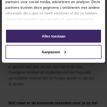
partners voor social media, adverteren en analyse. Deze
vakken die ik volg zijn vrij eenvoudig tot nu toe. Ik sta
partners kunnen deze gegevens combineren met andere
dan ook een 4.0/4.0 gemiddeld wat de hoogst
informatie die u aan ze heeft verstrekt of die ze hebben
mogelijke score is. Overigens zegt dit vrij weinig, want
verzameld op basis van uw gebruik van hun services.
ik denk dat elke graduate student deze resultaten
haalt. Ik merk wel dat de undergraduate studenten
meer moeite hebben om de sport met school te
Alles toestaan
combineren. Zij hebben veel huiswerk en kunnen geen
lessen volgen als we onderweg naar uitwedstrijden
zijn of als we een thuis wedstrijd hebben. In principe
Aanpassen
zeggen ze dat school voor de sport gaat, maar als
puntje bij paaltje komt heeft toch iedereen liever dat je
je gezicht laat zien op het veld dan in de klas.
Overigens moeten de studenten wel een bepaald
gemiddelde hebben om te mogen spelen te zijn om
te spelen.
Wat staat er de komende maanden voor je op het