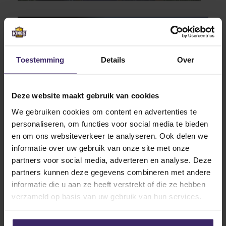
13
Nov
Toestemming
Details
Over
Deze website maakt gebruik van cookies
Updates
We gebruiken cookies om content en advertenties te
Weekly Update – Week 46 2017
personaliseren, om functies voor social media te bieden
en om ons websiteverkeer te analyseren. Ook delen we
informatie over uw gebruik van onze site met onze
partners voor social media, adverteren en analyse. Deze
6
Nov
partners kunnen deze gegevens combineren met andere
informatie die u aan ze heeft verstrekt of die ze hebben
verzameld op basis van uw gebruik van hun services.