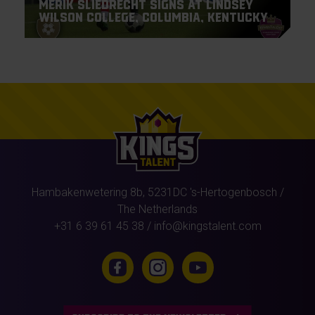
Merik Sliedrecht signs at Lindsey
Wilson College, Columbia, Kentucky
Hambakenwetering 8b,
5231DC
's-Hertogenbosch
/
The Netherlands
+31 6 39 61 45 38
/
info@kingstalent.com