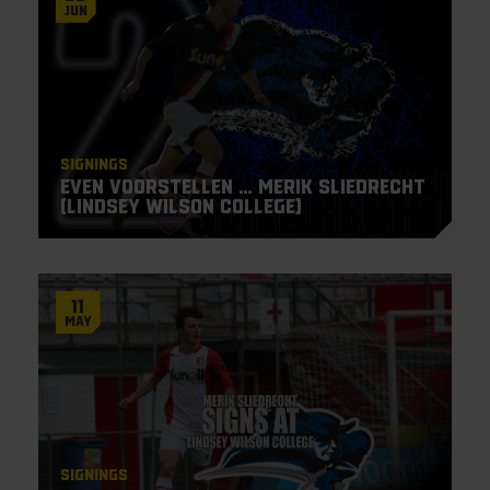
Jun
Signings
Even Voorstellen … Merik Sliedrecht
(Lindsey Wilson College)
11
May
Signings