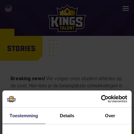
STORIES
Breaking news!
We volgen onze student-athletes op
de voet. Hier lees je de belangrijkste ontwikkelingen in
hun activiteiten en prestaties, maar ook de
persoonlijke verhalen van onze talenten… en straks
misschien wel jouw life changing story.
Toestemming
Details
Over