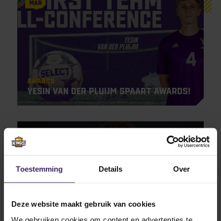
Mar
Awards
Yesin van der Pluijm spaart awards!
29
Mar
Toestemming
Details
Over
Deze website maakt gebruik van cookies
Highlights
Updates
We gebruiken cookies om content en advertenties te