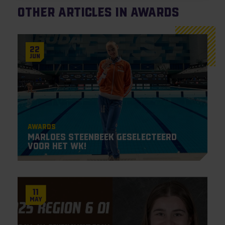
Other articles in Awards
22
Jun
Awards
Marloes Steenbeek geselecteerd
voor het WK!
11
May