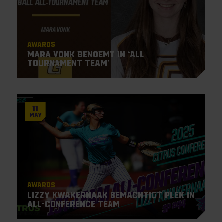
Awards
Mara Vonk benoemt in ‘All
Tournament Team’
11
May
Awards
Lizzy Kwakernaak bemachtigt plek in
All-Conference Team