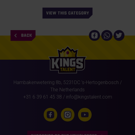
VIEW THIS CATEGORY
BACK
Hambakenwetering 8b,
5231DC
's-Hertogenbosch
/
The Netherlands
+31 6 39 61 45 38
/
info@kingstalent.com