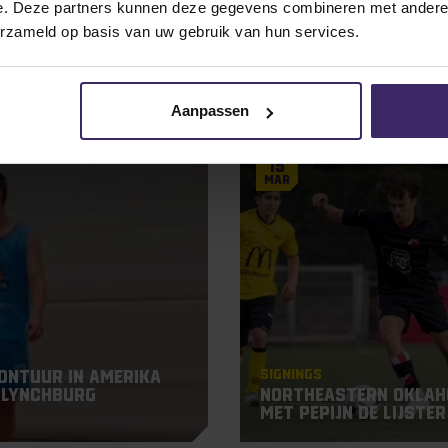
e. Deze partners kunnen deze gegevens combineren met andere i
erzameld op basis van uw gebruik van hun services.
s from these athletes
Aanpassen
15
Mar
Signings
ontuur in Amerika
r Lynchburg
Northeastern Oklah
met Pepijn de Lijster