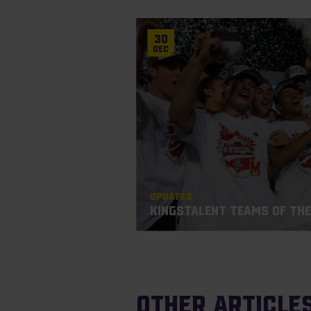
30
Dec
Updates
KingsTalent Teams of the
Other article