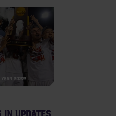
 Year 2022!
s in Updates