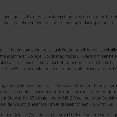
lands getinte Point Park, hield zijn team ook op de been. Hij no
 de kant geschoven. Wat ons betreft was jij de duidelijke man o
tuurlijk een aangever nodig. Luuk Oosterbosch kan ons wel uitl
Bethany Lutheran College. Op dinsdag had Luuk wederom een hele
k Daan Huntjens en Thijs Oldenhof toebehoren, rolde Martin Lut
heeft nu 8 assists achter zijn naam staan wat een nieuw record be
 hockeysters die een positief resultaat boekten. Te beginnen 
ij AIC en ze is ook dit seizoen goed begonnen met meerdere goal
ut State in.
Na 37 minuten stond AIC 2-0 achter, totdat Sophie d
om de wedstrijd helemaal om te draaien tot een 3-2 winst. Lekk
aan Celeste Veenstra om te shinen! Celeste schoot weer 2 goal