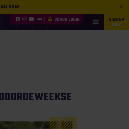
×
 nu aan!
COACH LOGIN
SIGN UP
NOW
 doordeweekse