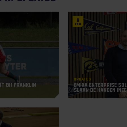
9
Feb
Updates
t bij Franklin
Emixa Enterprise So
slaan de handen inee