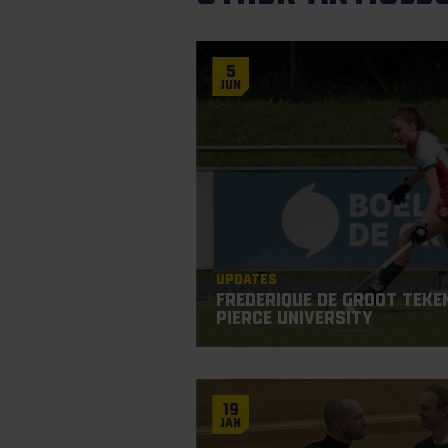
5
Jun
Updates
Frederique De Groot teken
Pierce University
19
Jan