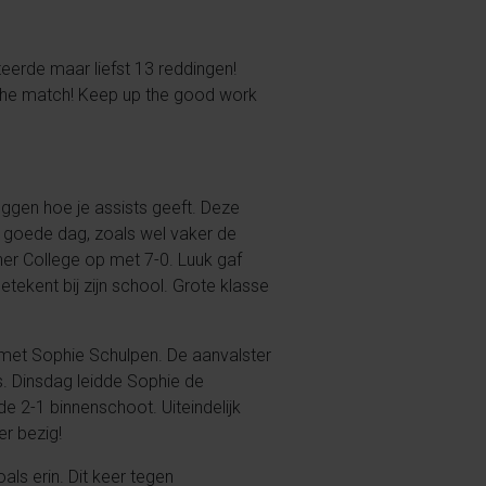
teerde maar liefst 13 reddingen!
f the match! Keep up the good work
eggen hoe je assists geeft. Deze
 goede dag, zoals wel vaker de
her College op met 7-0. Luuk gaf
tekent bij zijn school. Grote klasse
met Sophie Schulpen. De aanvalster
s.
Dinsdag leidde Sophie de
e 2-1 binnenschoot. Uiteindelijk
er bezig!
s erin. Dit keer tegen