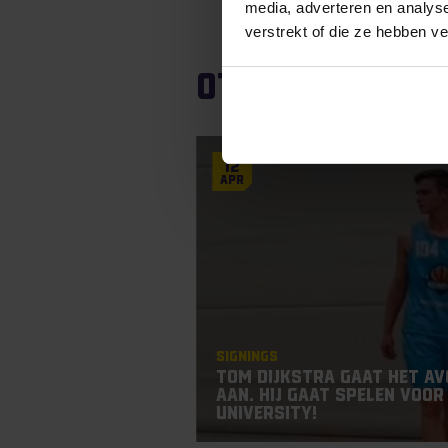
media, adverteren en analys
verstrekt of die ze hebben v
Other article
12
Apr
Signings
Tom Dijkstra gaat het av
aan. Hij gaat spelen voo
University!