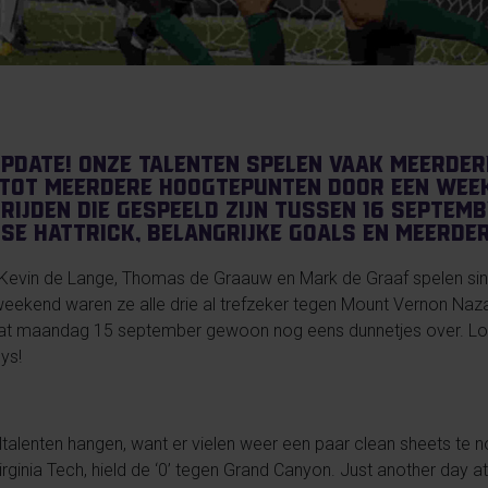
pdate! Onze talenten spelen vaak meerder
k tot meerdere hoogtepunten door een week
ijden die gespeeld zijn tussen 16 septemb
e hattrick, belangrijke goals en meerde
Kevin de Lange, Thomas de Graauw en Mark de Graaf spelen sind
ekend waren ze alle drie al trefzeker tegen Mount Vernon Nazare
dat maandag 15 september gewoon nog eens dunnetjes over. Lou
ys!
ltalenten hangen, want er vielen weer een paar clean sheets te 
rginia Tech, hield de ‘0’ tegen Grand Canyon.
Just another day at