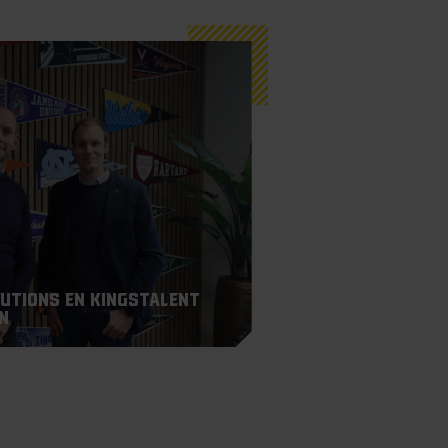
lutions en KingsTalent
n