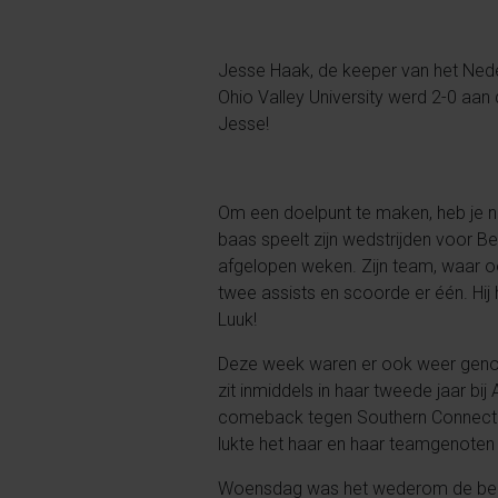
Jesse Haak, de keeper van het Neder
Ohio Valley University werd 2-0 aan
Jesse!
Om een doelpunt te maken, heb je na
baas speelt zijn wedstrijden voor 
afgelopen weken. Zijn team, waar oo
twee assists en scoorde er één. Hij 
Luuk!
Deze week waren er ook weer genoeg
zit inmiddels in haar tweede jaar b
comeback tegen Southern Connectic
lukte het haar en haar teamgenoten 
Woensdag was het wederom de beurt 