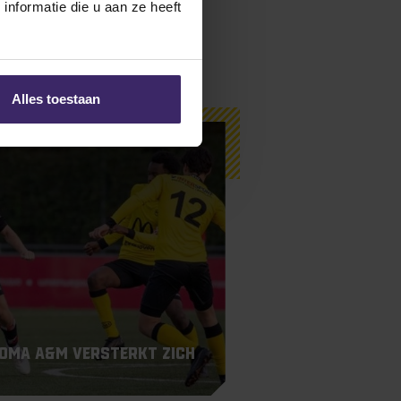
nformatie die u aan ze heeft
Alles toestaan
oma A&M versterkt zich