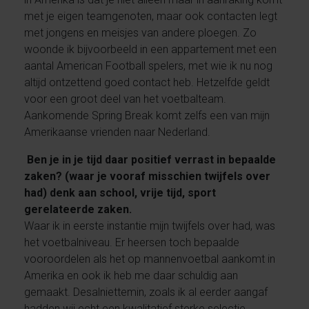
met je eigen teamgenoten, maar ook contacten legt
met jongens en meisjes van andere ploegen. Zo
woonde ik bijvoorbeeld in een appartement met een
aantal American Football spelers, met wie ik nu nog
altijd ontzettend goed contact heb. Hetzelfde geldt
voor een groot deel van het voetbalteam.
Aankomende Spring Break komt zelfs een van mijn
Amerikaanse vrienden naar Nederland.
Ben je in je tijd daar positief verrast in bepaalde
zaken? (waar je vooraf misschien twijfels over
had) denk aan school, vrije tijd, sport
gerelateerde zaken.
Waar ik in eerste instantie mijn twijfels over had, was
het voetbalniveau. Er heersen toch bepaalde
vooroordelen als het op mannenvoetbal aankomt in
Amerika en ook ik heb me daar schuldig aan
gemaakt. Desalniettemin, zoals ik al eerder aangaf
hadden wij echt een kwalitatief sterke selectie.