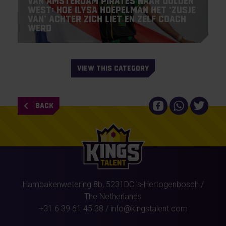
Van Amsterdam Pirates naar Golden
West: hoe Ilysa Hoepelman het ‘zusje
van’ achter zich liet en zelf coach
werd
VIEW THIS CATEGORY
BACK
Hambakenwetering 8b,
5231DC
's-Hertogenbosch
/
The Netherlands
+31 6 39 61 45 38
/
info@kingstalent.com