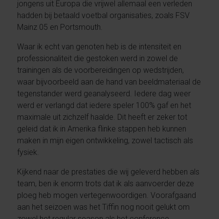
jongens uit Europa die vrijwel allemaal een verleden
hadden bij betaald voetbal organisaties, zoals FSV
Mainz 05 en Portsmouth.
Waar ik echt van genoten heb is de intensiteit en
professionaliteit die gestoken werd in zowel de
trainingen als de voorbereidingen op wedstrijden,
waar bijvoorbeeld aan de hand van beeldmateriaal de
tegenstander werd geanalyseerd. Iedere dag weer
werd er verlangd dat iedere speler 100% gaf en het
maximale uit zichzelf haalde. Dit heeft er zeker tot
geleid dat ik in Amerika flinke stappen heb kunnen
maken in mijn eigen ontwikkeling, zowel tactisch als
fysiek.
Kijkend naar de prestaties die wij geleverd hebben als
team, ben ik enorm trots dat ik als aanvoerder deze
ploeg heb mogen vertegenwoordigen. Voorafgaand
aan het seizoen was het Tiffin nog nooit gelukt om
zowel het regular season als het conference