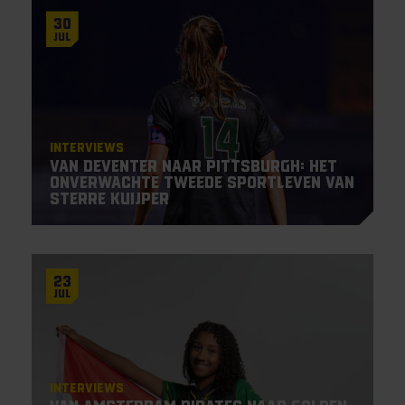
30
Jul
Interviews
Van Deventer naar Pittsburgh: het
onverwachte tweede sportleven van
Sterre Kuijper
23
Jul
Interviews