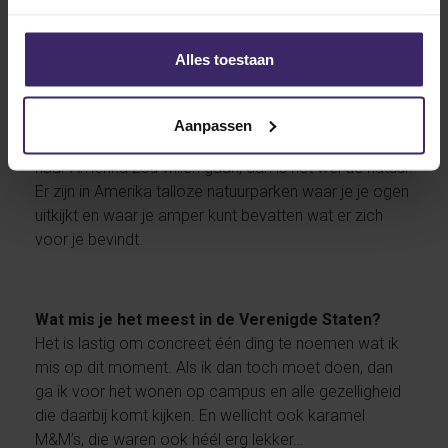
meegemaakt, ben ik ontzettend gecharmeerd
geraakt van college sports. De manier waarop alles
gefaciliteerd is, de zorg die wordt besteed aan
Alles toestaan
student-athletes en de momenten die je meemaakt
als team, mag gerust bijzonder genoemd worden.
Aanpassen
Moet ik concreet één ding noemen waarvoor ik terug
naar Amerika zou willen gaan, dan is het wel de natuur.
Er zijn in Amerika talloze natuurparken waar je je ogen
uitkijkt en waar je amper kunt bevatten wat er zich
voor je bevindt.
Wat mis je het meest in de Verenigde Staten?
Het is lastig om concreet één ding te noemen wat ik
mis op dit moment. Als ik dan toch moet doen, dan
ga ik voor het wonen op campus en alle gezelligheid
die daarbij komt kijken. En wellicht ook karamel
M&M’s, die waren ook héél erg lekker…