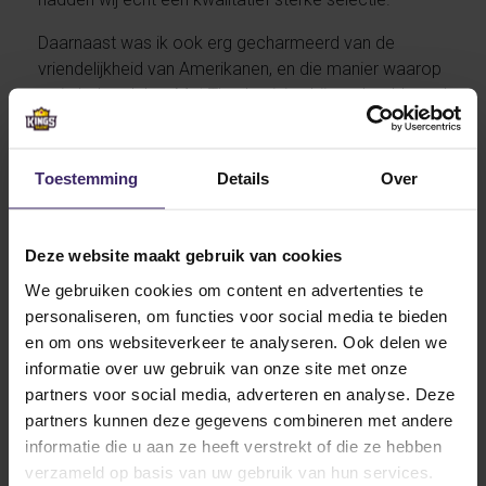
Daarnaast was ik ook erg gecharmeerd van de
vriendelijkheid van Amerikanen, en die manier waarop
ze je behandelen. Met Thanksgiving bijvoorbeeld werd
ik samen met mijn Duitse teamgenoot uitgenodigd
door de tante van onze doelman, waar wij vervolgens
op geheel Amerikaanse wijze, inclusief het jagen op
Toestemming
Details
Over
wild, deze feestdag hebben gevierd. Voor de goede
orde, in tegenstelling tot zijn familie, heb ik mijn
schoten enkel gelost op kartonnen doosjes…
Deze website maakt gebruik van cookies
We gebruiken cookies om content en advertenties te
personaliseren, om functies voor social media te bieden
Waarvoor zou je nog echt een keer terug willen
en om ons websiteverkeer te analyseren. Ook delen we
gaan naar de Verenigde Staten?
informatie over uw gebruik van onze site met onze
Goede vraag. Waar ik voornamelijk vaak aan denk is
partners voor social media, adverteren en analyse. Deze
hoe mijn eigen leven eruit had gezien als ik mijn
partners kunnen deze gegevens combineren met andere
bacheloropleiding in Amerika had gedaan in plaats
informatie die u aan ze heeft verstrekt of die ze hebben
van mijn masterstudie. Nadat ik het zelf heb
verzameld op basis van uw gebruik van hun services.