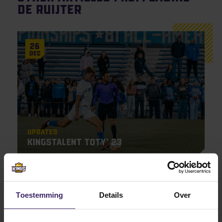
de Ruijter
26
Dec
Updates
KingsTalent TOTY’ 23
1
Dec
Toestemming
Details
Over