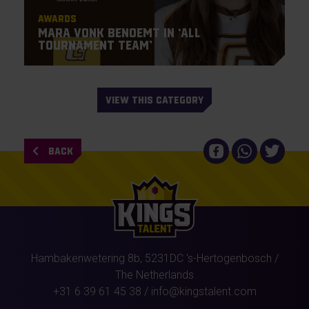
Awards
Mara Vonk benoemt in ‘All
Tournament Team’
VIEW THIS CATEGORY
BACK
Hambakenwetering 8b,
5231DC
's-Hertogenbosch
/
The Netherlands
+31 6 39 61 45 38
/
info@kingstalent.com