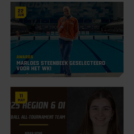
22
Jun
Awards
Marloes Steenbeek geselecteerd
voor het WK!
11
May