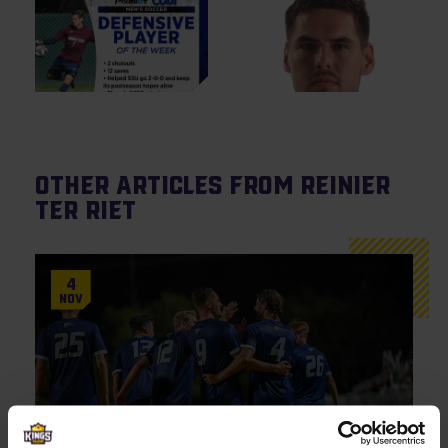
Other articles from Reinier
ter Riet
4
Nov