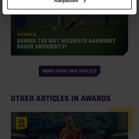
Aanpassen
Signings
Reinier ter Riet nieuwste aanwinst
Baker University!
MORE FROM THIS ATHLETE
Other articles in Awards
22
Jun