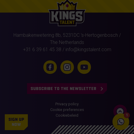
Hambakenwetering 8b,
5231DC
's-Hertogenbosch
/
The Netherlands
+31 6 39 61 45 38
/
info@kingstalent.com
SUBSCRIBE TO THE NEWSLETTER
Privacy policy
Cookie preferences
Cookiebeleid
1
SIGN UP
NOW