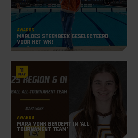
Awards
Marloes Steenbeek geselecteerd
voor het WK!
11
May
Awards
Mara Vonk benoemt in ‘All
Tournament Team’