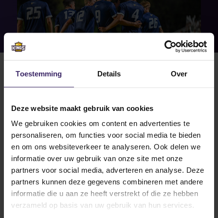
Toestemming
Details
Over
Deze website maakt gebruik van cookies
We gebruiken cookies om content en advertenties te
26
personaliseren, om functies voor social media te bieden
Oct
en om ons websiteverkeer te analyseren. Ook delen we
informatie over uw gebruik van onze site met onze
partners voor social media, adverteren en analyse. Deze
partners kunnen deze gegevens combineren met andere
informatie die u aan ze heeft verstrekt of die ze hebben
Awards
verzameld op basis van uw gebruik van hun services.
Reinier ter Riet ‘Defensive Player of
the Week’!