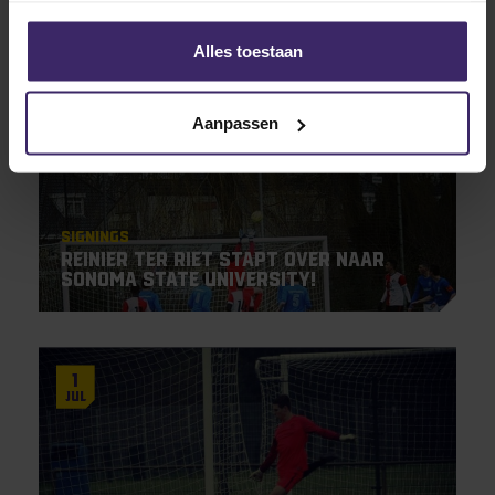
Alles toestaan
27
Jul
Aanpassen
Signings
Reinier ter Riet stapt over naar
Sonoma State University!
1
Jul