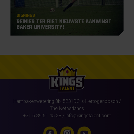
Signings
Reinier ter Riet nieuwste aanwinst
Baker University!
Hambakenwetering 8b,
5231DC
's-Hertogenbosch
/
The Netherlands
+31 6 39 61 45 38
/
info@kingstalent.com