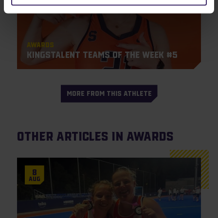
Awards
KingsTalent Teams of the Week #5
MORE FROM THIS ATHLETE
Other articles in Awards
8
Aug