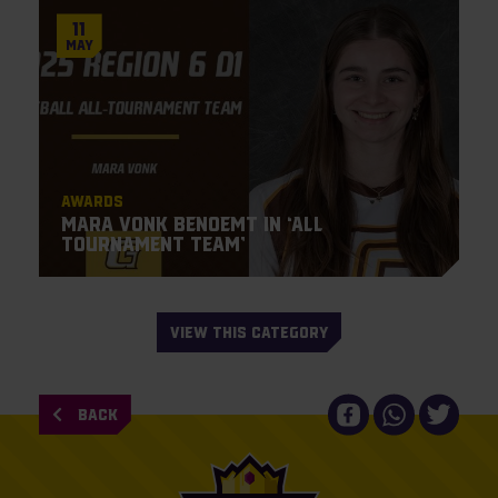
11
May
Awards
Mara Vonk benoemt in ‘All
Tournament Team’
VIEW THIS CATEGORY
BACK