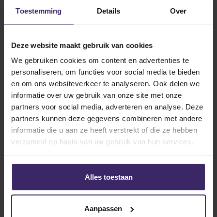
Toestemming
Details
Over
21
Deze website maakt gebruik van cookies
Oct
We gebruiken cookies om content en advertenties te
personaliseren, om functies voor social media te bieden
en om ons websiteverkeer te analyseren. Ook delen we
informatie over uw gebruik van onze site met onze
partners voor social media, adverteren en analyse. Deze
partners kunnen deze gegevens combineren met andere
Updates
informatie die u aan ze heeft verstrekt of die ze hebben
KingsTalent Teams of the Week #8
verzameld op basis van uw gebruik van hun services.
Alles toestaan
29
Sep
Aanpassen