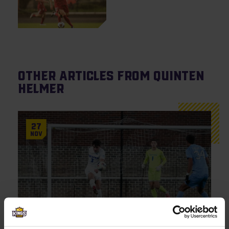
Other articles from Quinten
Helmer
27
Nov
Updates
Onze talenten schitteren weer in de
Nationals!