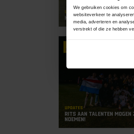
We gebruiken cookies om cont
Updates
websiteverkeer te analyseren
KingsTalent TOTY’ 23
media, adverteren en analys
verstrekt of die ze hebben v
15
Nov
Updates
Rits aan talenten mogen 
noemen!