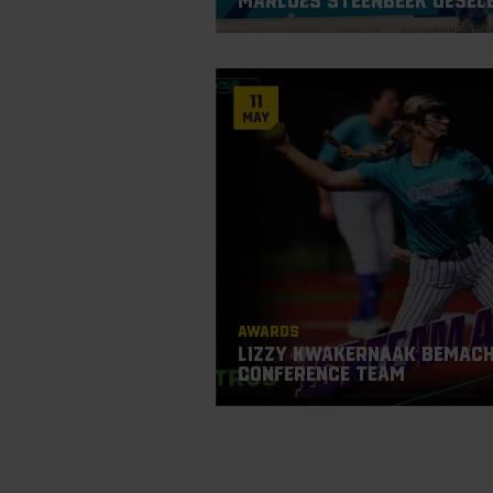
Marloes Steenbeek gesel
11
May
Awards
Lizzy Kwakernaak bemacht
Conference Team