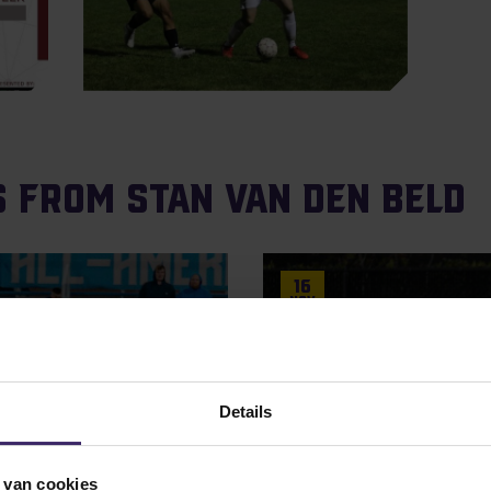
s from Stan van den Beld
16
Nov
Details
 van cookies