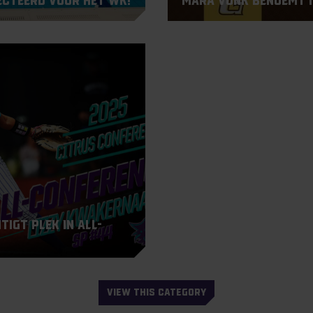
ecteerd voor het WK!
Mara Vonk benoemt i
igt plek in All-
VIEW THIS CATEGORY