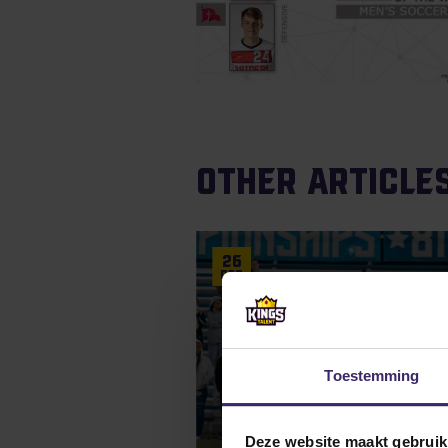
Other article
26
Dec
Toestemming
Deze website maakt gebruik