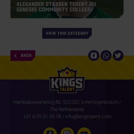
Alexander Stassen tekent bij
Genesee Community College!
VIEW THIS CATEGORY
BACK
Hambakenwetering 8b,
5231DC
's-Hertogenbosch
/
The Netherlands
+31 6 39 61 45 38
/
info@kingstalent.com