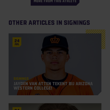
MORE FROM THIS ATHLETE
Other articles in Signings
24
Jul
Signings
Jayden Van Atten tekent bij Arizona
Western College!