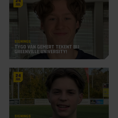
24
Jul
Signings
Tygo van Gemert tekent bij
Greenville University!
24
Jul
Signings