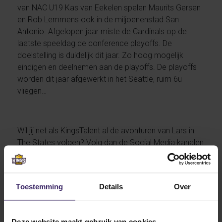
van NAC U19 Kas van Eekelen spelen Maurits Gersen
en Rob Lemmens ook in de miljoenenstad San
Antonio. Afgelopen jaar miste de Cardinals op de
laatste speeldag de conference playoffs. De
doelstelling is duidelijk dit jaar. Zo hoog mogelijk
eindigen en deelnemen aan de playoffs. De playoffs
worden dit jaar afgewerkt in het Seattle, ruim 6u
vliegen…
Wil jij net als KingsTalent al de avonturen van Lars in
The States volgen? Volg dan de Social Media kanalen
van KingsTalent:
Facebook
en
Instagram
Toestemming
Details
Over
Other articles from Lars
Willems
Deze website maakt gebruik van cookies