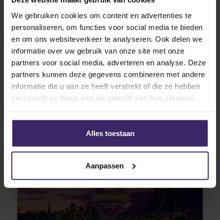
We gebruiken cookies om content en advertenties te
personaliseren, om functies voor social media te bieden
15
Feb
en om ons websiteverkeer te analyseren. Ook delen we
informatie over uw gebruik van onze site met onze
partners voor social media, adverteren en analyse. Deze
partners kunnen deze gegevens combineren met andere
informatie die u aan ze heeft verstrekt of die ze hebben
verzameld op basis van uw gebruik van hun services.
Updates
Recap 8 februari – 14 februari
Alles toestaan
Aanpassen
26
Aug