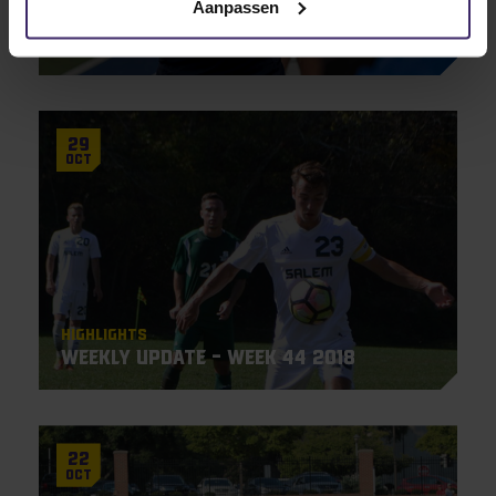
Aanpassen
Big East All Tournament – Moniek
van Aarle
29
Oct
Highlights
Weekly Update – Week 44 2018
22
Oct