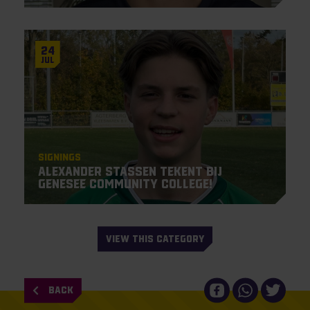
24
Jul
Signings
Alexander Stassen tekent bij
Genesee Community College!
VIEW THIS CATEGORY
BACK