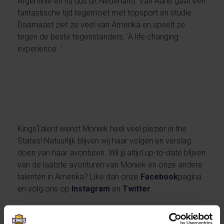
Argentinië en nu dus uit Nederland. Van Aarle gaat een
fantastische tijd tegemoet met topsport en studie.
Daarnaast ziet ze veel van Amerika en speelt ze
tegen de beste tegenstanders. ‘A life changing
experience…’
KingsTalent wenst Moniek heel veel plezier in the
States! Natuurlijk blijven wij haar volgen en verslag
doen van haar avonturen. Wil jij altijd up-to-date blijven
van de laatste avonturen van Moniek en onze andere
talenten in Amerika? Like dan onze
Facebook
pagina
en volg ons op
Instagram
en
Twitter
.