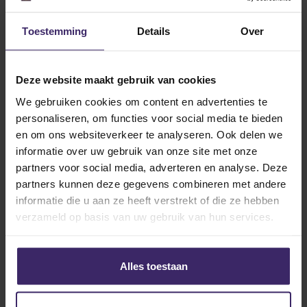
Lijkt het jou ook leuk om in Amerika te sporten en
studeren? Meld je dan
hier
gratis en vrijblijvend
Toestemming
Details
Over
aan en dan nemen wij snel contact met je op!
Deze website maakt gebruik van cookies
We gebruiken cookies om content en advertenties te
personaliseren, om functies voor social media te bieden
Other articles from Moniek
en om ons websiteverkeer te analyseren. Ook delen we
van Aarle
informatie over uw gebruik van onze site met onze
partners voor social media, adverteren en analyse. Deze
partners kunnen deze gegevens combineren met andere
informatie die u aan ze heeft verstrekt of die ze hebben
13
Nov
verzameld op basis van uw gebruik van hun services.
Alles toestaan
Awards