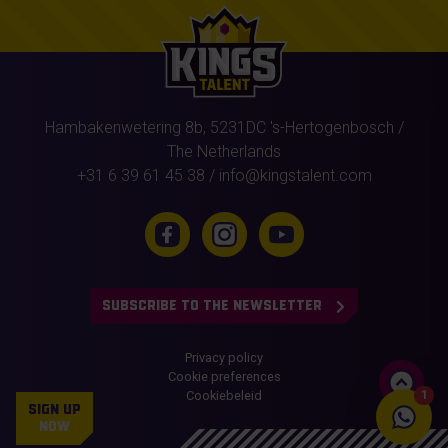
Hambakenwetering 8b,
5231DC
's-Hertogenbosch
/
The Netherlands
+31 6 39 61 45 38
/
info@kingstalent.com
SUBSCRIBE TO THE NEWSLETTER
Privacy policy
Cookie preferences
Cookiebeleid
1
SIGN UP
NOW