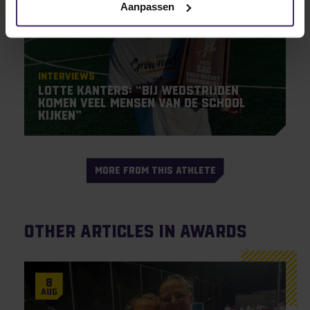
Aanpassen
Interviews
Lotte Kanters: “Bij wedstrijden
komen veel mensen van de school
kijken”
MORE FROM THIS ATHLETE
Other articles in Awards
8
Aug