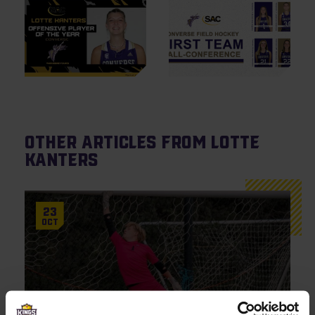
Other articles from Lotte
Kanters
23
Oct