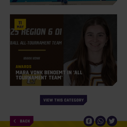
11
May
Awards
Mara Vonk benoemt in ‘All
Tournament Team’
VIEW THIS CATEGORY
BACK