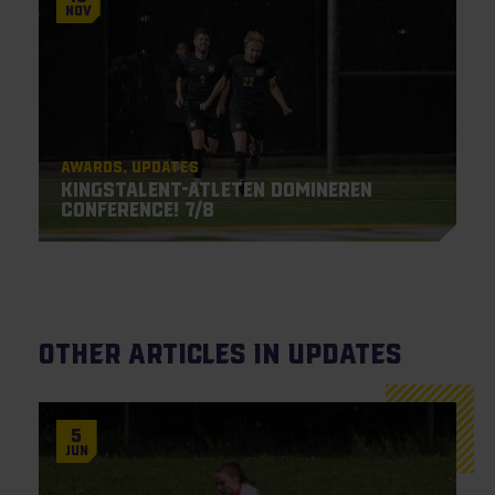
Nov
Awards
Updates
Kingstalent-atleten domineren
Conference! 7/8
Other articles in Updates
5
Jun