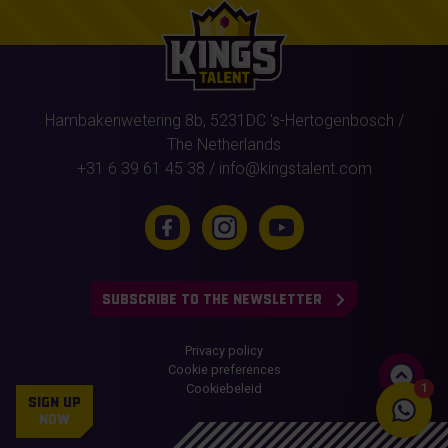
Hambakenwetering 8b,
5231DC
's-Hertogenbosch
/
The Netherlands
+31 6 39 61 45 38
/
info@kingstalent.com
SUBSCRIBE TO THE NEWSLETTER
Privacy policy
Cookie preferences
Cookiebeleid
1
SIGN UP
NOW