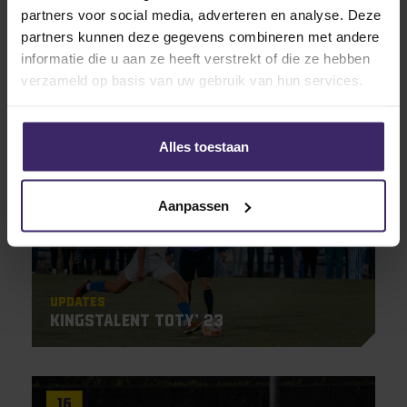
Greatest Kings
#Fromtheboardroom
partners voor social media, adverteren en analyse. Deze
Highlights
Updates
partners kunnen deze gegevens combineren met andere
Diego Konincks tekent profcontract
informatie die u aan ze heeft verstrekt of die ze hebben
bij Chicago Fire
verzameld op basis van uw gebruik van hun services.
26
Alles toestaan
Dec
Aanpassen
Updates
KingsTalent TOTY’ 23
16