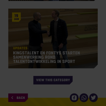
19
Jan
Updates
KingsTalent en Fontys starten
samenwerking rond
talentontwikkeling in sport
VIEW THIS CATEGORY
BACK