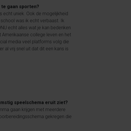
a te gaan sporten?
is echt uniek. Ook de mogelijkheid
e school was ik echt verbaast. Ik
 ONU echt alles wat je kan bedenken
et Amerikaanse college leven en het
ocial media veel platforms volg die
 vrij snel uit dat dit een kans is
omstig speelschema eruit ziet?
gramma gaan krijgen met meerdere
en voorbereidingsschema gekregen die