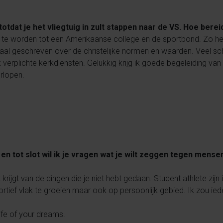
otdat je het vliegtuig in zult stappen naar de VS. Hoe berei
n te worden tot een Amerikaanse college en de sportbond. Zo he
al geschreven over de christelijke normen en waarden. Veel schol
 verplichte kerkdiensten. Gelukkig krijg ik goede begeleiding va
rlopen.
d en tot slot wil ik je vragen wat je wilt zeggen tegen mense
jt krijgt van de dingen die je niet hebt gedaan. Student athlete zi
portief vlak te groeien maar ook op persoonlijk gebied. Ik zou i
life of your dreams.