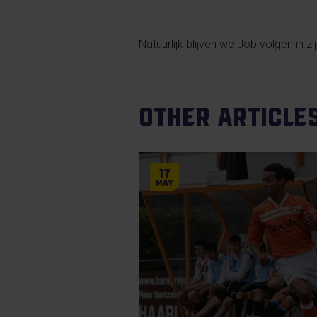
Natuurlijk blijven we Job volgen in 
Other article
17
May