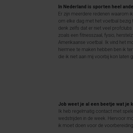
In Nederland is sporten heel and
Er zijn meerdere redenen waarom ik 
om elke dag met het voetbal bezig te
denk zelfs dat er niet veel profclub
zoals een fitnesszaal, fysio, herste
Amerikaanse voetbal. Ik vind het moo
hiermee te maken hebben ben ik terec
die ik niet aan mij voorbij kon laten 
Job weet je al een beetje wat je
Ik heb regelmatig contact met spele
wedstrijden in de week. Hiervoor moe
ik moet doen voor de voorbereiding