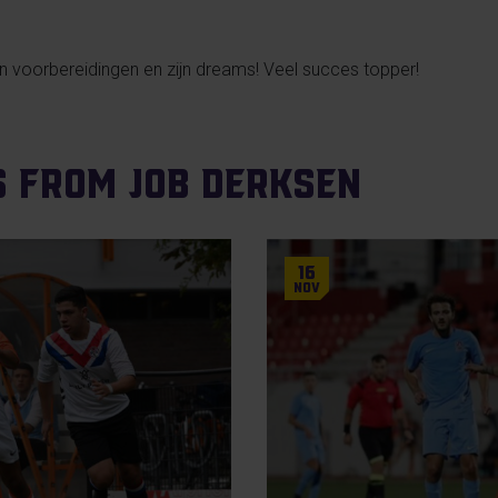
zijn voorbereidingen en zijn dreams! Veel succes topper!
s from Job Derksen
16
Nov