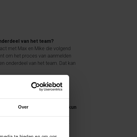
onderdeel van het team?
tact met Max en Mike die volgend
lent om het proces van aanmelden
 een onderdeel van het team. Dat kan
teiten waarmee je gaat spelen kun
Over
rlanders bij. Ik denk wel dat het
Brazilië, Venezuela en Zuid Afrika
nde nationaliteiten en culturen.
 media te bieden en om ons