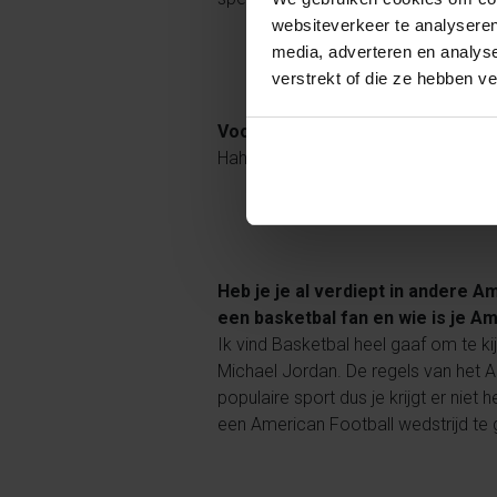
websiteverkeer te analyseren
media, adverteren en analys
verstrekt of die ze hebben v
Voor iedere wedstrijd zal het Ame
Haha, die moet ik nog even uit mijn 
Heb je je al verdiept in andere 
een basketbal fan en wie is je A
Ik vind Basketbal heel gaaf om te kij
Michael Jordan. De regels van het A
populaire sport dus je krijgt er niet
een American Football wedstrijd te