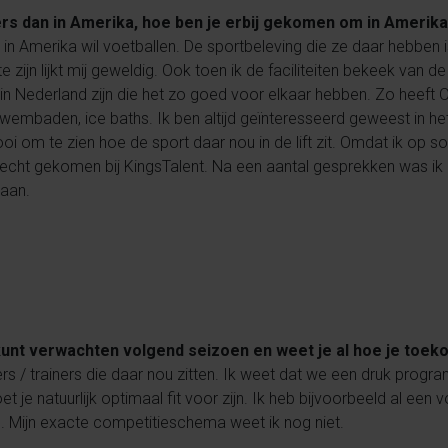
ers dan in Amerika, hoe ben je erbij gekomen om in Amerik
in Amerika wil voetballen. De sportbeleving die ze daar hebben 
 zijn lijkt mij geweldig. Ook toen ik de faciliteiten bekeek van d
s in Nederland zijn die het zo goed voor elkaar hebben. Zo heeft
lzwembaden, ice baths. Ik ben altijd geïnteresseerd geweest in h
i om te zien hoe de sport daar nou in de lift zit. Omdat ik op s
ht gekomen bij KingsTalent. Na een aantal gesprekken was ik er al
gaan.
 kunt verwachten volgend seizoen en weet je al hoe je toek
rs / trainers die daar nou zitten. Ik weet dat we een druk pro
t je natuurlijk optimaal fit voor zijn. Ik heb bijvoorbeeld al e
. Mijn exacte competitieschema weet ik nog niet.