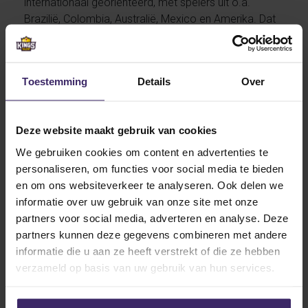
internationaal georiënteerd, met spelers uit o.a.
Brazilië, Colombia, Australië, Mexico en Amerika. Dat
staat garant voor goed voetbal!
Toestemming
Details
Over
Wij wensen Jesse heel veel succes en vooral veel
Deze website maakt gebruik van cookies
plezier met het avontuur. Natuurlijk blijven we Jesse
volgen met zijn avonturen in de VS. Volg ons daarom
We gebruiken cookies om content en advertenties te
op Facebook of Instagram en blijf op de hoogte.
personaliseren, om functies voor social media te bieden
en om ons websiteverkeer te analyseren. Ook delen we
informatie over uw gebruik van onze site met onze
partners voor social media, adverteren en analyse. Deze
Other articles from Jesse
partners kunnen deze gegevens combineren met andere
Hoekstra
informatie die u aan ze heeft verstrekt of die ze hebben
verzameld op basis van uw gebruik van hun services.
12