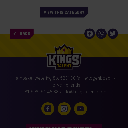
VIEW THIS CATEGORY
BACK
Hambakenwetering 8b,
5231DC
's-Hertogenbosch
/
The Netherlands
+31 6 39 61 45 38
/
info@kingstalent.com