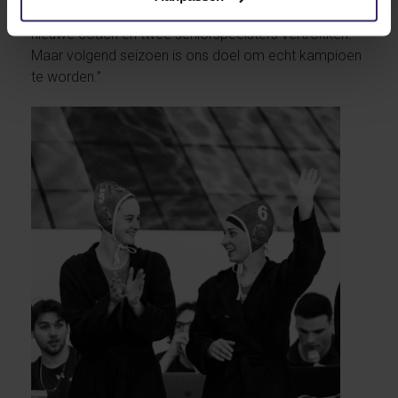
kampioen te worden voor ons, we hadden een
nieuwe coach en twee seniorspeelsters vertrokken.
Maar volgend seizoen is ons doel om echt kampioen
te worden.”