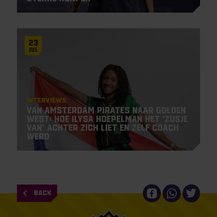
23
Jul
Interviews
Van Amsterdam Pirates naar Golden
West: hoe Ilysa Hoepelman het ‘zusje
van’ achter zich liet en zelf coach
werd
BACK