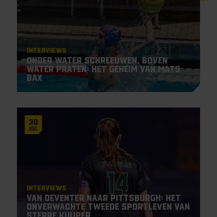
Interviews
Onder water schreeuwen, boven
water praten: het geheim van Mats
Bax
30
Jul
Interviews
Van Deventer naar Pittsburgh: het
onverwachte tweede sportleven van
Sterre Kuijper