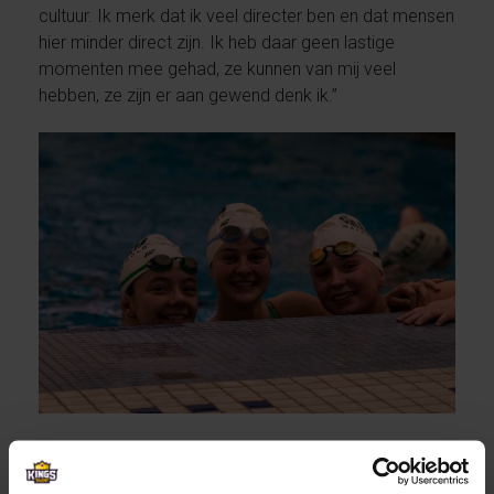
cultuur. Ik merk dat ik veel directer ben en dat mensen
hier minder direct zijn. Ik heb daar geen lastige
momenten mee gehad, ze kunnen van mij veel
hebben, ze zijn er aan gewend denk ik.”
Ze is nu een jaar in Amerika en de plannen voor de
toekomst zijn al een beetje gewijzigd. “In eerste