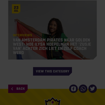
23
Jul
Interviews
Van Amsterdam Pirates naar Golden
West: hoe Ilysa Hoepelman het ‘zusje
van’ achter zich liet en zelf coach
werd
VIEW THIS CATEGORY
BACK