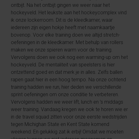
ontbijt. Na het ontbijt gingen we weer naar het
hockeyveld. Het leukste aan het hockeycomplex vind
ik onze lockerroom. Dit is de kleedkamer, waar
iedereen zijn eigen hokje heeft met naamkaartje
bovenop. Voor elke training doen we altijd stretch-
oefeningen in de kleedkamer. Met behulp van rollers
maken we onze spieren warm voor de training.
Vervolgens doen we ook nog een warming-up om het
hockeyveld. De mentaliteit van speelsters is hier
ontzettend goed en dat merk je in alles. Zelfs ballen
rapen gaat hier in een hoog tempo. Na onze ochtend
training hadden we run, hier deden we verschillende
sprint oefeningen om onze conditie te verbeteren.
Vervolgens hadden we weer lift, lunch en ’s middags
weer training. Vandaag kregen we ook te horen wie er
in de travel squad zitten voor onze eerste wedstrijden
tegen Michighan State en Kent State komend
weekend. En gelukkig zat ik erbij! Omdat we moeten