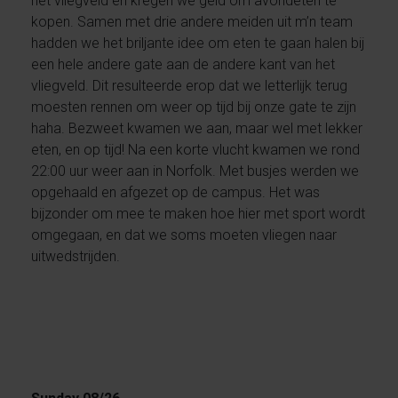
het vliegveld en kregen we geld om avondeten te
kopen. Samen met drie andere meiden uit m’n team
hadden we het briljante idee om eten te gaan halen bij
een hele andere gate aan de andere kant van het
vliegveld. Dit resulteerde erop dat we letterlijk terug
moesten rennen om weer op tijd bij onze gate te zijn
haha. Bezweet kwamen we aan, maar wel met lekker
eten, en op tijd! Na een korte vlucht kwamen we rond
22:00 uur weer aan in Norfolk. Met busjes werden we
opgehaald en afgezet op de campus. Het was
bijzonder om mee te maken hoe hier met sport wordt
omgegaan, en dat we soms moeten vliegen naar
uitwedstrijden.