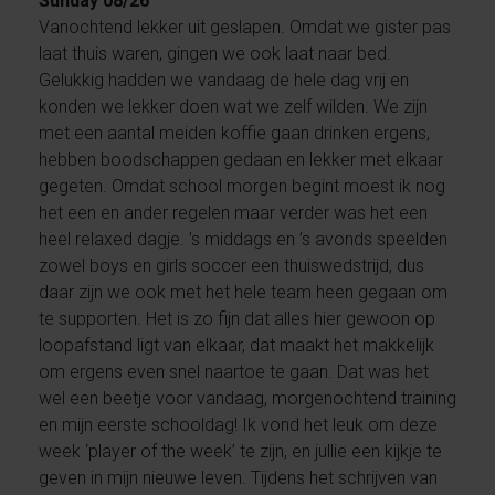
Sunday 08/26
Vanochtend lekker uit geslapen. Omdat we gister pas
laat thuis waren, gingen we ook laat naar bed.
Gelukkig hadden we vandaag de hele dag vrij en
konden we lekker doen wat we zelf wilden. We zijn
met een aantal meiden koffie gaan drinken ergens,
hebben boodschappen gedaan en lekker met elkaar
gegeten. Omdat school morgen begint moest ik nog
het een en ander regelen maar verder was het een
heel relaxed dagje. ’s middags en ’s avonds speelden
zowel boys en girls soccer een thuiswedstrijd, dus
daar zijn we ook met het hele team heen gegaan om
te supporten. Het is zo fijn dat alles hier gewoon op
loopafstand ligt van elkaar, dat maakt het makkelijk
om ergens even snel naartoe te gaan. Dat was het
wel een beetje voor vandaag, morgenochtend training
en mijn eerste schooldag! Ik vond het leuk om deze
week ‘player of the week’ te zijn, en jullie een kijkje te
geven in mijn nieuwe leven. Tijdens het schrijven van