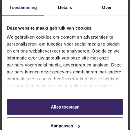
worden de namen omgeroepen van de speelsters die
Toestemming
Details
Over
spelen, en het volkslied wordt gespeeld. Ook bij het
wisselen wordt de naam omgeroepen van de
speelsters die gewisseld worden, dat was wel even
Deze website maakt gebruik van cookies
gek om zo je naam door de speaker te horen.
We gebruiken cookies om content en advertenties te
Gelukkig hebben we onze wedstrijd met 2 – 0
personaliseren, om functies voor social media te bieden
gewonnen! Ondanks dat we helemaal in Michigan
en om ons websiteverkeer te analyseren. Ook delen we
speelden waren er een hoop ouders om ons te
informatie over uw gebruik van onze site met onze
supporten, dat was wel heel leuk. Terug in het hotel
partners voor social media, adverteren en analyse. Deze
kregen we lunch en vervolgens hadden we
partners kunnen deze gegevens combineren met andere
teamstretch in het zwembad van het hotel. Hierna
informatie die u aan ze heeft verstrekt of die ze hebben
even chillen op de kamer, en tenslotte nog uiteten.
verzameld op basis van uw gebruik van hun services.
Om de dag af te sluiten hadden we onze laatste
meeting met video’s van de wedstrijd en
voorbereiding op onze wedstrijd tegen Kent State
Alles toestaan
morgen.
Aanpassen