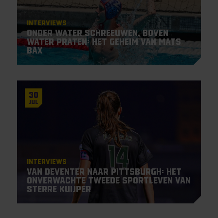
Interviews
Onder water schreeuwen, boven
water praten: het geheim van Mats
Bax
30
Jul
Interviews
Van Deventer naar Pittsburgh: het
onverwachte tweede sportleven van
Sterre Kuijper