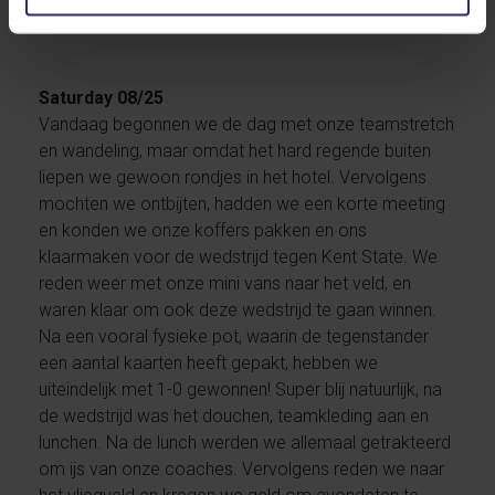
Saturday 08/25
Vandaag begonnen we de dag met onze teamstretch
en wandeling, maar omdat het hard regende buiten
liepen we gewoon rondjes in het hotel. Vervolgens
mochten we ontbijten, hadden we een korte meeting
en konden we onze koffers pakken en ons
klaarmaken voor de wedstrijd tegen Kent State. We
reden weer met onze mini vans naar het veld, en
waren klaar om ook deze wedstrijd te gaan winnen.
Na een vooral fysieke pot, waarin de tegenstander
een aantal kaarten heeft gepakt, hebben we
uiteindelijk met 1-0 gewonnen! Super blij natuurlijk, na
de wedstrijd was het douchen, teamkleding aan en
lunchen. Na de lunch werden we allemaal getrakteerd
om ijs van onze coaches. Vervolgens reden we naar