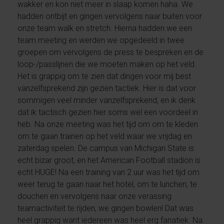
wakker en kon niet meer in slaap komen haha. We
hadden ontbijt en gingen vervolgens naar buiten voor
onze team walk en stretch. Hierna hadden we een
team meeting en werden we opgedeeld in twee
groepen om vervolgens de press te bespreken en de
loop-/passlijnen die we moeten maken op het veld.
Het is grappig om te zien dat dingen voor mij best
vanzelfsprekend zijn gezien tactiek. Hier is dat voor
sommigen veel minder vanzelfsprekend, en ik denk
dat ik tactisch gezien hier soms wel een voordeel in
heb. Na onze meeting was het tijd om om te kleden
om te gaan trainen op het veld waar we vrijdag en
zaterdag spelen. De campus van Michigan State is
echt bizar groot, en het American Football stadion is
echt HUGE! Na een training van 2 uur was het tijd om
weer terug te gaan naar het hotel, om te lunchen, te
douchen en vervolgens naar onze verassing
teamactiviteit te rijden, we gingen bowlen! Dat was
heel grappig want iedereen was heel erg fanatiek. Na