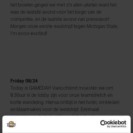
het bowlen gingen we met z’n allen uiteten want het
was de laatste avond voor het begin van de
competitie, en de laatste avond van preseason!
Morgen onze eerste wedstrijd tegen Michigan State,
I’m sooo excited!
Friday 08/24
Today is GAMEDAY! Vanochtend moesten we om
8:30uur in de lobby zijn voor onze teamstretch en
korte wandeling. Hierna ontbijt in het hotel, omkleden
en klaarmaken voor de wedstrijd. Eenmaal
aangekomen bij het veld was ik best wel nerveus voor
mijn eerste officiële wedstrijd voor ODU. Het gaat hier
wel anders dan in Nederland. Voor de wedstrijd