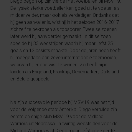
Diego begon op zijn vierde met voetballen bij MSV’19.
De fysiek sterke voetballer kan goed uit te voeten als
middenvelder, maar ook als verdediger. Ondanks dat
hij geen aanvaller is, wist hij in het seizoen 2016-2017
zichzelf te bekronen als topscorer. Twee seizoenen
later werd hij aanvoerder gemaakt. In dit seizoen
speelde hij 33 wedstrijden waarin hij maar liefst 25
goals en 12 assists maakte. Door de jaren heen heeft
hij meegedaan aan zeven internationale toernooien,
waarvan hij er drie wist te winnen. Zo heeft hij in
landen als Engeland, Frankrijk, Denemarken, Duitsland
en België gespeeld.
Na zijn succesvolle periode bij MSV’19 was het tijd
voor de volgende stap: Amerika. Diego verruilde zijn
eerste en enige club MSV’19 voor de Midland
Warriors uit Nebraska. In twintig wedstrijden voor de
Midland Warriors wist Diego maar liefst drie keer te