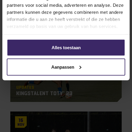
Diego Konincks tekent profcontract
partners voor social media, adverteren en analyse. Deze
bij Chicago Fire
partners kunnen deze gegevens combineren met andere
informatie die u aan ze heeft verstrekt of die ze hebben
verzameld op basis van uw gebruik van hun services.
26
Dec
Alles toestaan
Aanpassen
Updates
KingsTalent TOTY’ 23
16
Nov