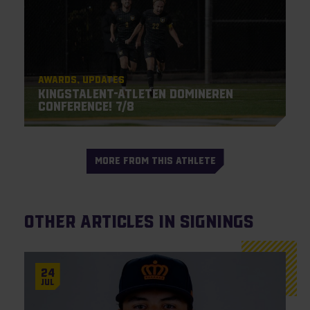
Awards
Updates
Kingstalent-atleten domineren
Conference! 7/8
MORE FROM THIS ATHLETE
Other articles in Signings
24
Jul