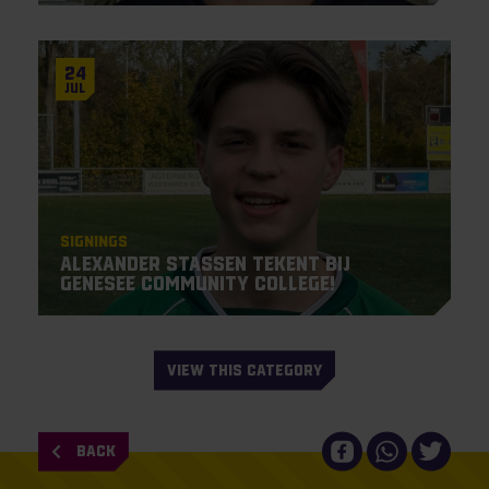
24
Jul
Signings
Alexander Stassen tekent bij
Genesee Community College!
VIEW THIS CATEGORY
BACK