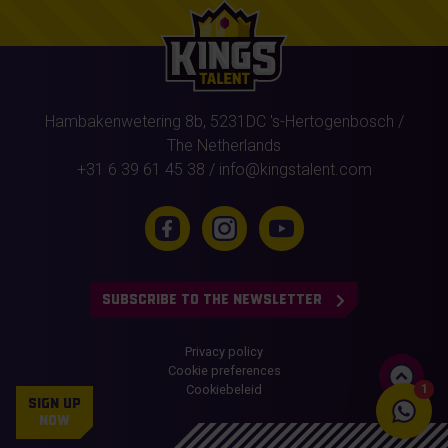
Hambakenwetering 8b,
5231DC
's-Hertogenbosch
/
The Netherlands
+31 6 39 61 45 38
/
info@kingstalent.com
SUBSCRIBE TO THE NEWSLETTER
Privacy policy
Cookie preferences
Cookiebeleid
1
SIGN UP
NOW