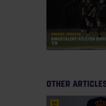
Awards
Updates
Kingstalent-atleten domi
7/8
Other articles
24
Jul