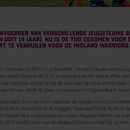
anvoerder van verschillende jeugdteams bi
 ooit (4 jaar). Nu is de tijd gekomen voor
rt te verruilen voor de Midland Warriors
t voetballen bij MSV’19 uit Montfort. Hier heeft hij alle eerste j
l speelt Diego in de O-19 en doet hij mee het eerste elftal van
r Hercules, echter liet hij die kans aan zijn neus voorbij gaan. D
keuze om een studie te gaan combineren met topvoetbal in Ameri
enspecialist door het leven gaat kan zijn goede inzicht combine
hij heeft er dit seizoen al 30 in liggen. Daarnaast blonk hij uit o
m Oranje! Hij is vastberaden om coach Raphael Martinez te overt
nds 2015 hoofdcoach van de Midland Warriors en kan blij zijn m