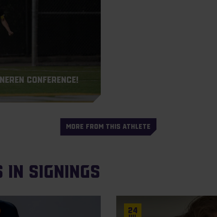
neren Conference!
MORE FROM THIS ATHLETE
 in Signings
24
Jul