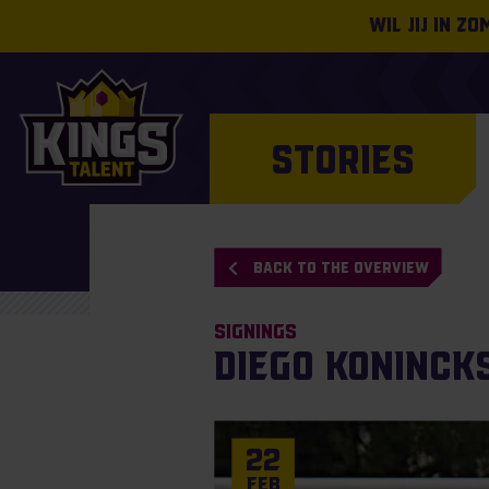
Wil jij in z
STORIES
BACK TO THE OVERVIEW
Signings
Diego Konincks
22
Feb