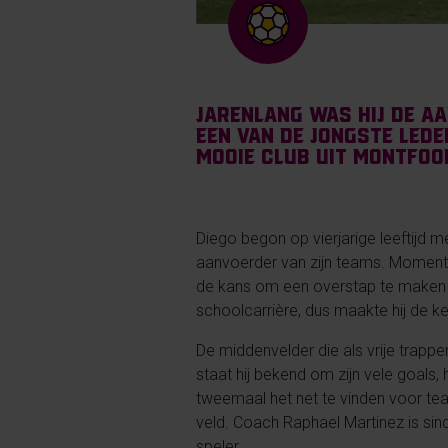
Jarenlang was hij de a
een van de jongste leden
mooie club uit Montfoo
Diego begon op vierjarige leeftijd me
aanvoerder van zijn teams. Momentee
de kans om een overstap te maken naa
schoolcarrière, dus maakte hij de 
De middenvelder die als vrije trapp
staat hij bekend om zijn vele goals, 
tweemaal het net te vinden voor tea
veld. Coach Raphael Martinez is si
speler.