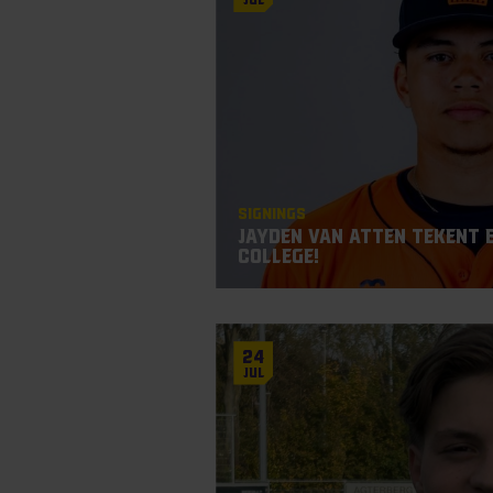
Signings
Jayden Van Atten tekent 
College!
24
Jul