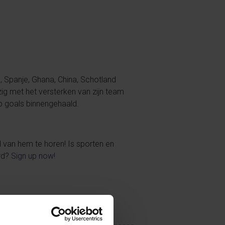
k, Spanje, Ghana, China, Schotland
g met het versterken van zijn team
p goals binnengehaald.
l van hem te horen! Is sporten en
erd?
Sign up now!