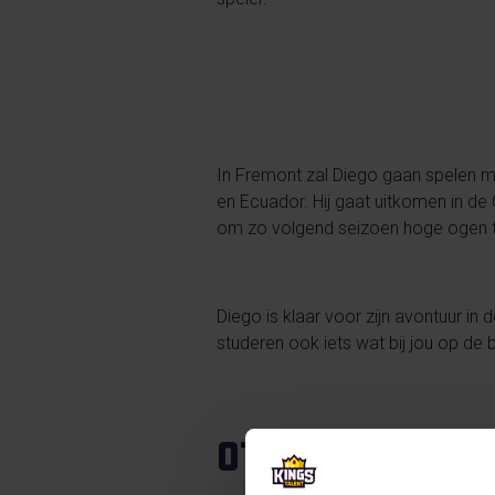
In Fremont zal Diego gaan spelen me
en Ecuador. Hij gaat uitkomen in d
om zo volgend seizoen hoge ogen te
Diego is klaar voor zijn avontuur in
studeren ook iets wat bij jou op de b
Other article