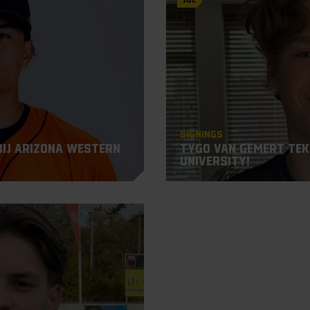
Signings
bij Arizona Western
Tygo van Gemert teke
University!