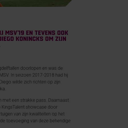
j MSV’19 en tevens ook
 Diego Konincks om zijn
.
eugdelftallen doorlopen en was de
 MSV. In seizoen 2017-2018 had hij
iego wilde zich richten op zijn
ka.
ren met een strakke pass. Daarnaast
p de KingsTalent showcase door
uigen van zijn kwaliteiten op het
et de toevoeging van deze behendige