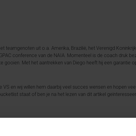
t teamgenoten uit o.a. Amerika, Brazilië, het Verenigd Koninkrij
e GPAC conference van de NAIA. Momenteel is de coach druk bezi
 gooien. Met het aantrekken van Diego heeft hij een garantie o
 de VS en wij willen hem daarbij veel succes wensen en hopen vee
ucketlist staat of ben je na het lezen van dit artikel geïnteresse
s from Diego Konincks