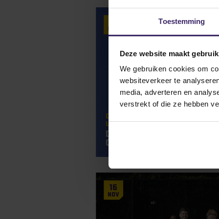
12
Toestemming
Mar
Deze website maakt gebruik
We gebruiken cookies om cont
websiteverkeer te analyseren
media, adverteren en analys
verstrekt of die ze hebben v
Greatest Kings
#Fromtheboar
Updates
Diego Konincks tekent pr
Chicago Fire
16
Nov