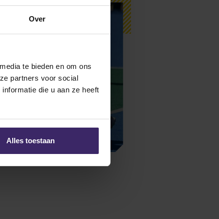
Over
 media te bieden en om ons
ze partners voor social
nformatie die u aan ze heeft
 the Week #9
Alles toestaan