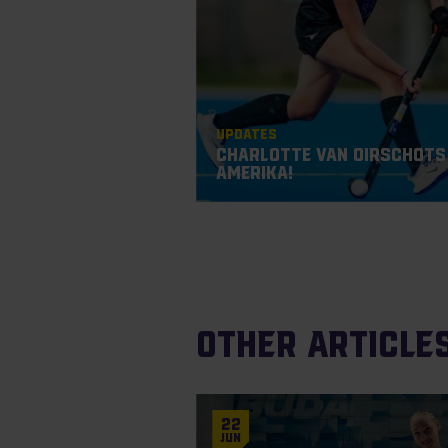
Updates
Charlotte van Oirschots
Amerika!
Other article
22
Jun