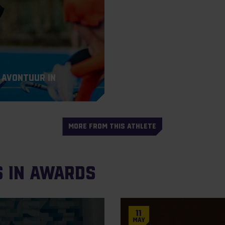
 Avontuur in
MORE FROM THIS ATHLETE
s in Awards
11
May