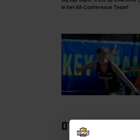
in het All-Conference Team!
Other article