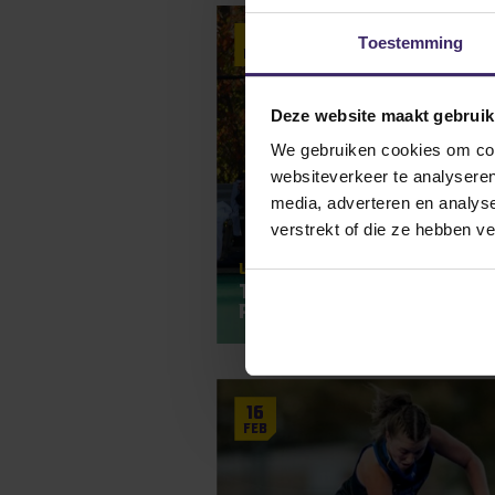
13
Toestemming
Nov
Deze website maakt gebruik
We gebruiken cookies om cont
websiteverkeer te analyseren
media, adverteren en analys
verstrekt of die ze hebben v
Updates
Talenten komen elkaar te
Play-offs!
16
Feb