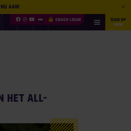
×
 nu aan!
COACH LOGIN
SIGN UP
NOW
 het All-