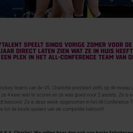
talent speelt sinds vorige zomer voor de 
 jaar direct laten zien wat ze in huis heef
een plek in het All-Conference Team van d
hockey teams van de VS. Charlotte presteert zelfs op dit niveau ui
 ze 4 keer wist te scoren en ze was goed voor 2 assists. Ze is e
rdt beloond. Ze is deze week opgenomen in het All-Conference 
e tot de beste spelers van de competitie behoort!
 (A.K.A. Charlie). We willen haar dan ook van harte felicite