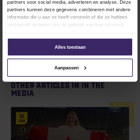
partners voor social media, adverteren en analyse. Deze
partners kunnen deze gegevens combineren met andere
informatie die u aan ze heeft verstrekt of die ze hebben
verzameld op basis van uw gebruik van hun services.
Updates
Weekly Update – Week 39 2018
Alles toestaan
MORE FROM THIS ATHLETE
Aanpassen
Other articles in In the
Media
12
Jun