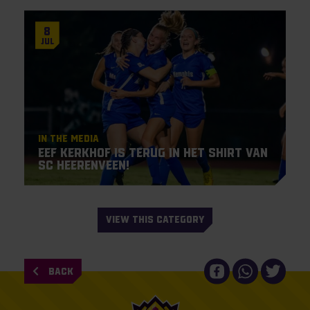
8
Jul
In the Media
Eef Kerkhof is terug in het shirt van
SC Heerenveen!
VIEW THIS CATEGORY
BACK