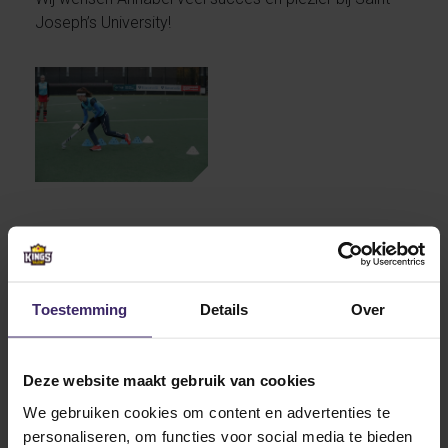
Joseph’s University!
Other articles from Annabel
Lindemulder
Toestemming
Details
Over
13
Deze website maakt gebruik van cookies
Nov
We gebruiken cookies om content en advertenties te
personaliseren, om functies voor social media te bieden