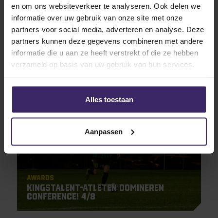
en om ons websiteverkeer te analyseren. Ook delen we
informatie over uw gebruik van onze site met onze
partners voor social media, adverteren en analyse. Deze
Updates
partners kunnen deze gegevens combineren met andere
Talenten komen elkaar tegen en
informatie die u aan ze heeft verstrekt of die ze hebben
shinen in de Play-offs!
verzameld op basis van uw gebruik van hun services.
Alles toestaan
7
Nov
Aanpassen
Awards
Kingstalent-atleten domineren
Conference! 4/8