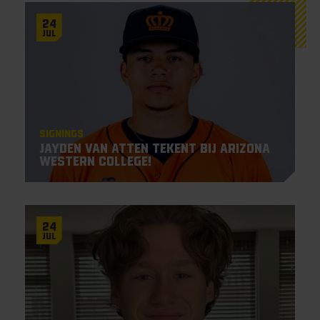
24
Jul
Signings
Jayden Van Atten tekent bij Arizona
Western College!
24
Jul