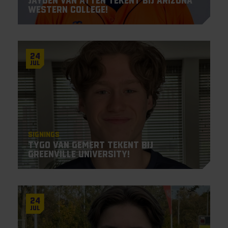
Jayden Van Atten tekent bij Arizona
Western College!
24
Jul
Signings
Tygo van Gemert tekent bij
Greenville University!
24
Jul