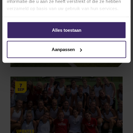
8
informatie die u aan ze heeft verstrekt of die ze hebben
Nov
verzameld op basis van uw gebruik van hun services.
Alles toestaan
Aanpassen
Awards
Updates
Nieuwe rits aan trotse kampioenen!
7
Sep
Updates