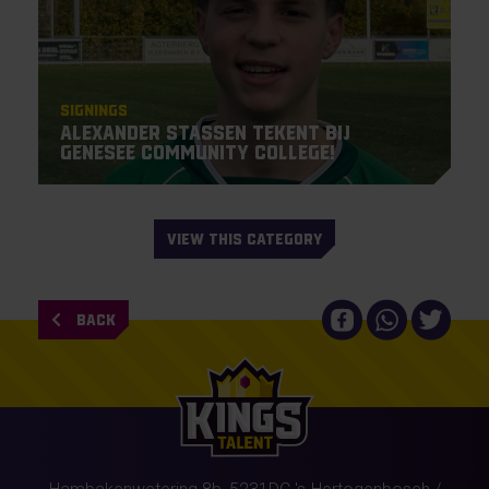
Signings
Alexander Stassen tekent bij
Genesee Community College!
VIEW THIS CATEGORY
BACK