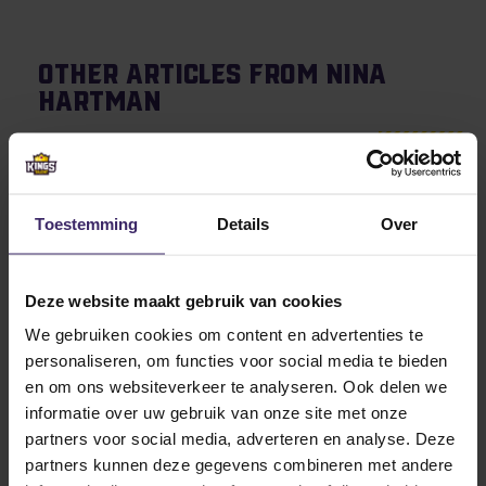
Other articles from Nina
Hartman
13
Nov
Toestemming
Details
Over
Deze website maakt gebruik van cookies
We gebruiken cookies om content en advertenties te
Updates
personaliseren, om functies voor social media te bieden
Talenten komen elkaar tegen en
en om ons websiteverkeer te analyseren. Ook delen we
shinen in de Play-offs!
informatie over uw gebruik van onze site met onze
partners voor social media, adverteren en analyse. Deze
partners kunnen deze gegevens combineren met andere