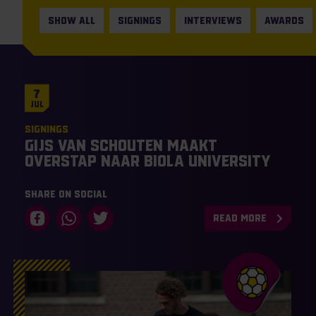
SHOW ALL
SIGNINGS
INTERVIEWS
AWARDS
7
Jul
Signings
Gijs van Schouten maakt
overstap naar Biola University
Share on social
READ MORE