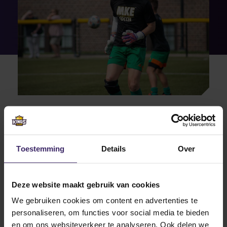
13
Oct
Toestemming
Details
Over
Deze website maakt gebruik van cookies
We gebruiken cookies om content en advertenties te
personaliseren, om functies voor social media te bieden
Updates
KingsTalent Teams of the Week #7
en om ons websiteverkeer te analyseren. Ook delen we