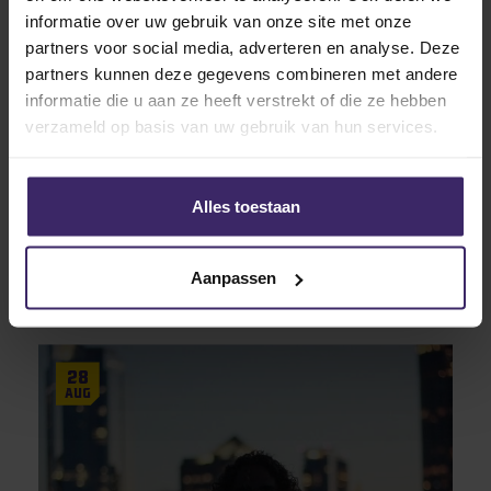
informatie over uw gebruik van onze site met onze
partners voor social media, adverteren en analyse. Deze
partners kunnen deze gegevens combineren met andere
31
informatie die u aan ze heeft verstrekt of die ze hebben
Aug
verzameld op basis van uw gebruik van hun services.
Alles toestaan
Awards
GIJS VAN SCHOUTEN PLAYER OF THE
WEEK!
Aanpassen
28
Aug