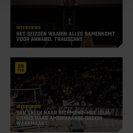
Interviews
Het seizoen waarin alles samenkomt
voor Annabel Trauschke
20
Feb
Interviews
Van Sneek naar Richmond: hoe Julia
Rienks haar Amerikaanse droom
waarmaakt