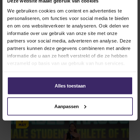
Other articles from these
Deze website maakt gebruik van cookies
athletes
We gebruiken cookies om content en advertenties te
personaliseren, om functies voor social media te bieden
en om ons websiteverkeer te analyseren. Ook delen we
15
informatie over uw gebruik van onze site met onze
May
partners voor social media, adverteren en analyse. Deze
partners kunnen deze gegevens combineren met andere
informatie die u aan ze heeft verstrekt of die ze hebben
verzameld op basis van uw gebruik van hun services.
Alles toestaan
Signings
Tim Kohl tekent bij Sterling College
Aanpassen
7
May