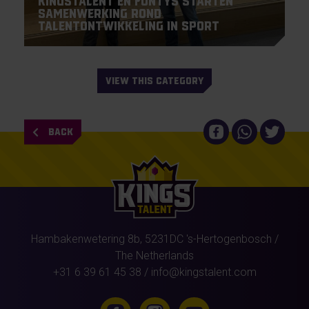
KingsTalent en Fontys starten
samenwerking rond
talentontwikkeling in sport
VIEW THIS CATEGORY
BACK
Hambakenwetering 8b,
5231DC
's-Hertogenbosch
/
The Netherlands
+31 6 39 61 45 38
/
info@kingstalent.com