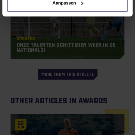
Aanpassen
Updates
Onze talenten schitteren weer in de
Nationals!
MORE FROM THIS ATHLETE
Other articles in Awards
22
Jun