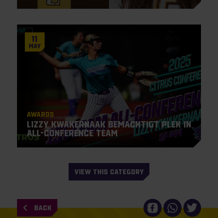
11
May
Awards
Lizzy Kwakernaak bemachtigt plek in
All-Conference Team
VIEW THIS CATEGORY
BACK