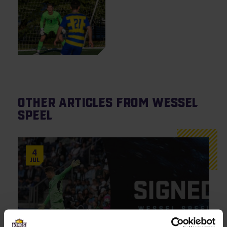
Other articles from Wessel
Speel
4
Jul
Highlights
Updates