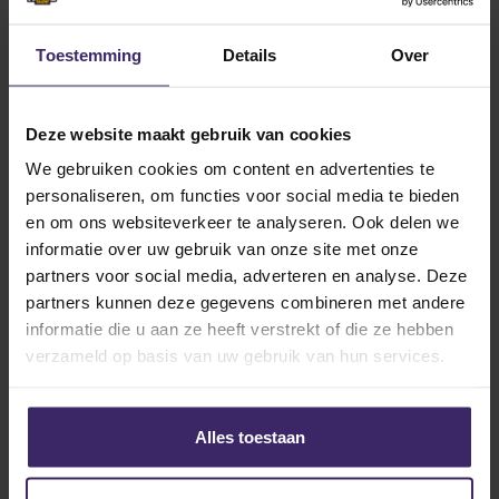
Wessel Speel maakt droom waar bij
Minnesota United FC in de Major
League Soccer
Toestemming
Details
Over
Deze website maakt gebruik van cookies
21
We gebruiken cookies om content en advertenties te
Dec
personaliseren, om functies voor social media te bieden
en om ons websiteverkeer te analyseren. Ook delen we
informatie over uw gebruik van onze site met onze
partners voor social media, adverteren en analyse. Deze
partners kunnen deze gegevens combineren met andere
Awards
Updates
informatie die u aan ze heeft verstrekt of die ze hebben
Drie talenten behalen de MLS
verzameld op basis van uw gebruik van hun services.
SuperDraft 2024!
Alles toestaan
27
Nov