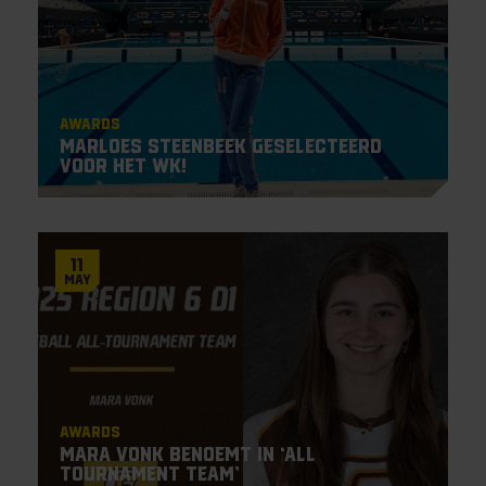
Awards
Marloes Steenbeek geselecteerd
voor het WK!
11
May
Awards
Mara Vonk benoemt in ‘All
Tournament Team’