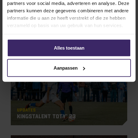
partners voor social media, adverteren en analyse. Deze
partners kunnen deze gegevens combineren met andere
Highlights
Updates
Wessel Speel maakt droom waar bij
informatie die u aan ze heeft verstrekt of die ze hebben
Minnesota United FC in de Major
verzameld op basis van uw gebruik van hun services.
League Soccer
Alles toestaan
26
Dec
Aanpassen
Updates
KingsTalent TOTY’ 23