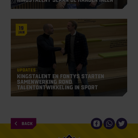
19
Jan
Updates
KingsTalent en Fontys starten
samenwerking rond
talentontwikkeling in sport
BACK