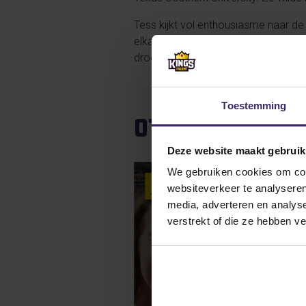
Tess kijkt vol enthousiasme naar de
elkaar, mezelf verbeteren als perso
droom om met mijn nieuwe team te v
Toestemming
Other article
Deze website maakt gebruik
We gebruiken cookies om cont
6
websiteverkeer te analyseren
Jun
media, adverteren en analys
verstrekt of die ze hebben v