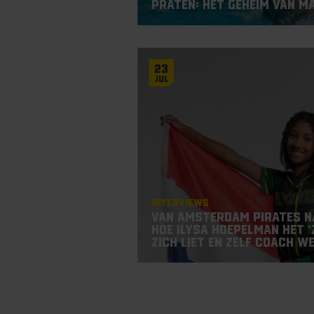
praten: het geheim van M
23
Jul
Interviews
Van Amsterdam Pirates n
hoe Ilysa Hoepelman het ‘
zich liet en zelf coach w