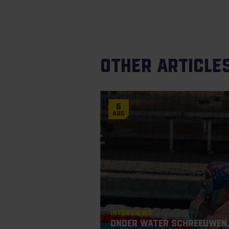
Other article
6
Aug
Interviews
Onder water schreeuwen,