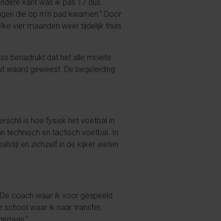
 andere kant was ik pas 17 dus
dingen die op m’n pad kwamen.” Door
elke vier maanden weer tijdelijk thuis
ss benadrukt dat het alle moeite
luut waard geweest. De begeleiding
schil is hoe fysiek het voetbal in
an technisch en tactisch voetbal. In
tijl en zichzelf in de kijker weten
 “De coach waar ik voor gespeeld
e school waar ik naar transfer,
gegaan.”