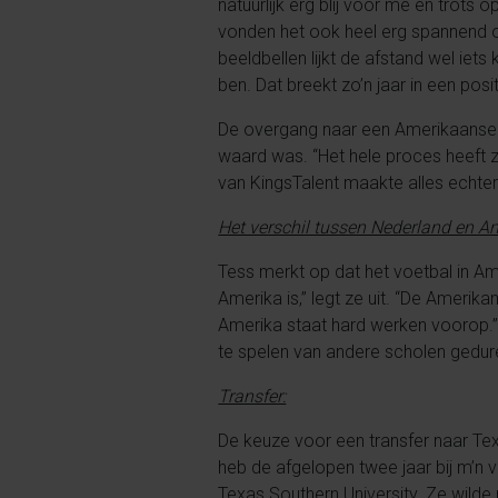
natuurlijk erg blij voor me en trots
vonden het ook heel erg spannend o
beeldbellen lijkt de afstand wel iets 
ben. Dat breekt zo’n jaar in een posit
De overgang naar een Amerikaanse u
waard was. “Het hele proces heeft z
van KingsTalent maakte alles echter 
Het verschil tussen Nederland en A
Tess merkt op dat het voetbal in Am
Amerika is,” legt ze uit. “De Amerika
Amerika staat hard werken voorop.” 
te spelen van andere scholen gedurend
Transfer:
De keuze voor een transfer naar Te
heb de afgelopen twee jaar bij m’n v
Texas Southern University. Ze wild