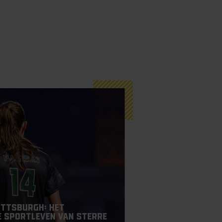
ittsburgh: het
 sportleven van Sterre