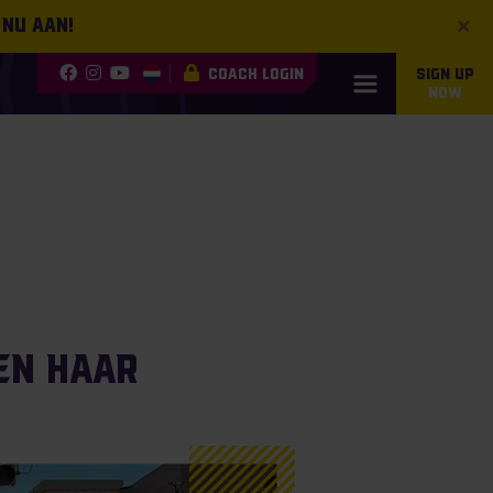
×
 nu aan!
COACH LOGIN
SIGN UP
NOW
en haar