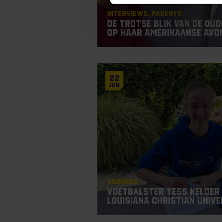
Interviews
Parents
De trotse blik van de ou
op haar Amerikaanse avo
22
Jun
Signings
Voetbalster Tess Kelder
Louisiana Christian Unive