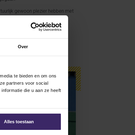
atuurlijk gewoon plezier hebben met
gt ze vastberaden. “De absolute
Nationals gaan!”
Over
 media te bieden en om ons
ze partners voor social
nformatie die u aan ze heeft
Alles toestaan