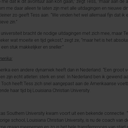
 op me dat ik dit avontuur aan kon gaan,” zegt Tess, “maar aan de
m me daar alleen te laten zijn met alle uitdagingen en nieuwe 
kleiner zo geeft Tess aan. “We vinden het wel allemaal fijn dat ik 
ieve zin.”
niversiteit bracht de nodige uitdagingen met zich mee, maar Te
eker wat moeite en tijd gekost,” zegt ze, “maar het is het abso
een stuk makkelijker en sneller.”
merika:
erika een andere dynamiek heeft dan in Nederland. “Een groot ver
nen zijn echt atleten: sterk en snel. In Nederland ben ik gewend a
Toch heeft Tess zich snel aangepast aan de Amerikaanse voetbals
e haar tijd bij Louisiana Christian University.
xas Southern University kwam voort uit een bekende connectie.
orige school, Louisiana Christian University, is nu de coach van d
e me graag meenemen en zo is het hele transferproces van start 