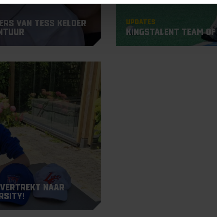
Updates
ders van Tess Kelder
ntuur
KingsTalent Team of
 vertrekt naar
rsity!