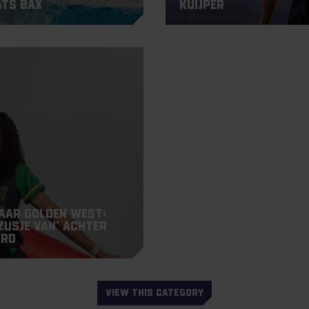
ats Bax
Kuijper
aar Golden West:
zusje van’ achter
erd
VIEW THIS CATEGORY