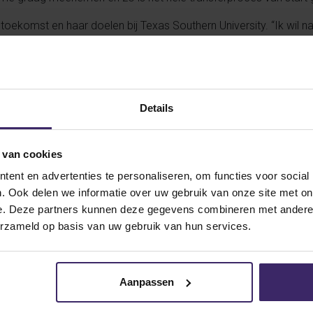
 toekomst en haar doelen bij Texas Southern University. “Ik wil n
on en als voetbalster en als team goede resultaten behalen,” ze
erwezenlijken is natuurlijk onze Conference winnen en naar de 
Details
s from Tess Kelder
 van cookies
ent en advertenties te personaliseren, om functies voor social
30
. Ook delen we informatie over uw gebruik van onze site met on
Oct
e. Deze partners kunnen deze gegevens combineren met andere i
erzameld op basis van uw gebruik van hun services.
Aanpassen