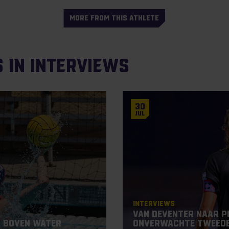
MORE FROM THIS ATHLETE
s in Interviews
30
Jul
Interviews
Van Deventer naar P
 boven water
onverwachte tweede