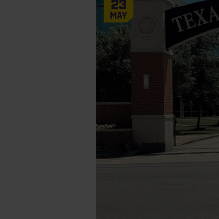
23
May