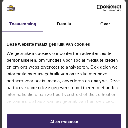
Voor 2018 zijn we druk op zoek naar nieuw talent.
Speel je voetbal, hockey of volleybal op niveau en
Toestemming
Details
Over
wil je graag studie combineren met (top)sport.
We willen je graag leren kennen! Wil je weten of
je in aanmerking komt? Meld je
hier
aan.
Deze website maakt gebruik van cookies
We gebruiken cookies om content en advertenties te
personaliseren, om functies voor social media te bieden
en om ons websiteverkeer te analyseren. Ook delen we
informatie over uw gebruik van onze site met onze
Other articles from Robin
partners voor social media, adverteren en analyse. Deze
Didderiens
partners kunnen deze gegevens combineren met andere
informatie die u aan ze heeft verstrekt of die ze hebben
verzameld op basis van uw gebruik van hun services.
24
Sep
Alles toestaan