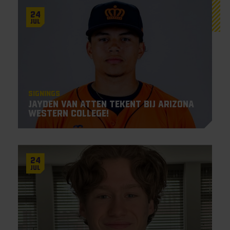
24
Jul
Signings
Jayden Van Atten tekent bij Arizona
Western College!
24
Jul