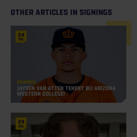
Other articles in Signings
24
Jul
Signings
Jayden Van Atten tekent bij Arizona
Western College!
24
Jul