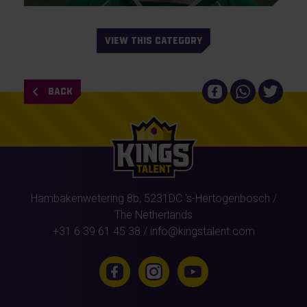
VIEW THIS CATEGORY
BACK
Hambakenwetering 8b,
5231DC
's-Hertogenbosch
/
The Netherlands
+31 6 39 61 45 38
/
info@kingstalent.com