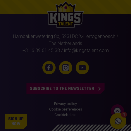
Hambakenwetering 8b,
5231DC
's-Hertogenbosch
/
The Netherlands
+31 6 39 61 45 38
/
info@kingstalent.com
SUBSCRIBE TO THE NEWSLETTER
Privacy policy
Cookie preferences
Cookiebeleid
1
SIGN UP
NOW