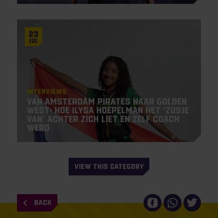
23
Jul
Interviews
Van Amsterdam Pirates naar Golden
West: hoe Ilysa Hoepelman het ‘zusje
van’ achter zich liet en zelf coach
werd
VIEW THIS CATEGORY
BACK