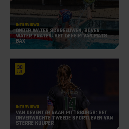
Interviews
Onder water schreeuwen, boven
water praten: het geheim van Mats
Bax
30
Jul
Interviews
Van Deventer naar Pittsburgh: het
onverwachte tweede sportleven van
Sterre Kuijper