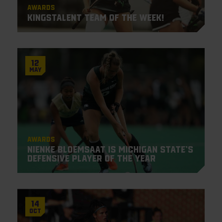
Awards
KingsTalent Team of the Week!
12
May
Awards
Nienke Bloemsaat is Michigan State’s
Defensive Player of the Year
14
Oct