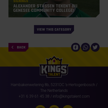
Signings
Alexander Stassen tekent bij
Genesee Community College!
VIEW THIS CATEGORY
BACK
Hambakenwetering 8b,
5231DC
's-Hertogenbosch
/
The Netherlands
+31 6 39 61 45 38
/
info@kingstalent.com