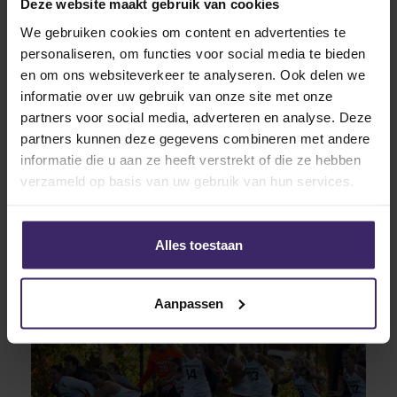
Deze website maakt gebruik van cookies
We gebruiken cookies om content en advertenties te
personaliseren, om functies voor social media te bieden
28
en om ons websiteverkeer te analyseren. Ook delen we
Mar
informatie over uw gebruik van onze site met onze
partners voor social media, adverteren en analyse. Deze
partners kunnen deze gegevens combineren met andere
informatie die u aan ze heeft verstrekt of die ze hebben
verzameld op basis van uw gebruik van hun services.
Interviews
Milou Kluyt boekt bijzonder hockey
succes in Amerika
Alles toestaan
Aanpassen
13
Nov