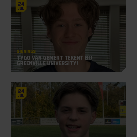
24
Jul
Signings
Tygo van Gemert tekent bij
Greenville University!
24
Jul