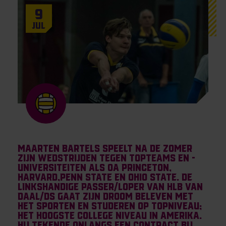
9
Jul
Maarten Bartels speelt na de zomer
zijn wedstrijden tegen topteams en -
universiteiten als oa Princeton,
Harvard,Penn State en Ohio State. De
linkshandige passer/loper van HLB van
Daal/DS gaat zijn droom beleven met
het sporten en studeren op topniveau;
het hoogste college niveau in Amerika.
Hij tekende onlangs een contract bij