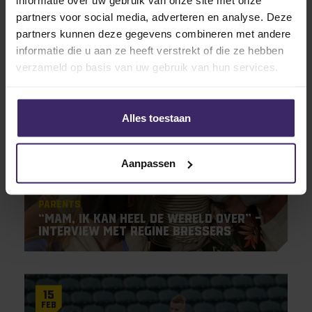
informatie over uw gebruik van onze site met onze
Jesper Schut en Maarten Bartels
partners voor social media, adverteren en analyse. Deze
tekenen profcontract bij Amysoft
Lycurgus
partners kunnen deze gegevens combineren met andere
informatie die u aan ze heeft verstrekt of die ze hebben
verzameld op basis van uw gebruik van hun services.
6
May
Alles toestaan
Aanpassen
Parents
“Mam, ik kan heel de wereld over” –
Interview met Regine Bressers
15
Feb