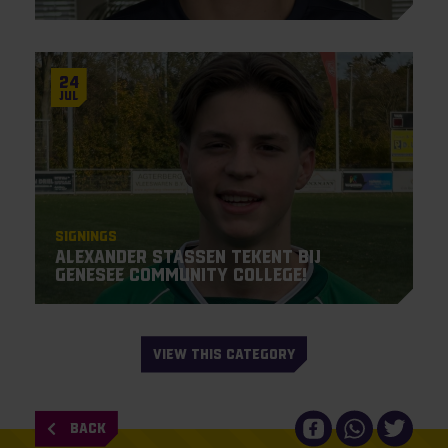
24
Jul
Signings
Alexander Stassen tekent bij
Genesee Community College!
VIEW THIS CATEGORY
BACK