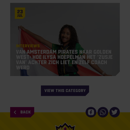
23
Jul
Interviews
Van Amsterdam Pirates naar Golden
West: hoe Ilysa Hoepelman het ‘zusje
van’ achter zich liet en zelf coach
werd
VIEW THIS CATEGORY
BACK