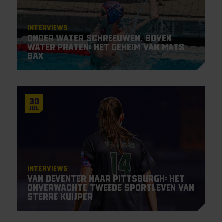
Interviews
Onder water schreeuwen, boven
water praten: het geheim van Mats
Bax
30
Jul
Interviews
Van Deventer naar Pittsburgh: het
onverwachte tweede sportleven van
Sterre Kuijper