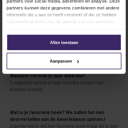
partners voor social media, adverteren en analyse. Deze
partners kunnen deze gegevens combineren met andere
informatie die u aan ze heeft verstrekt of die ze hebben
verzameld op basis van uw gebruik van hun services.
Wat wil je dit seizoen bereiken?
Voor mij als individu om nog beter te worden en veel
Alles toestaan
speelminuten te maken in Amerika maar met het
team het kampioenschap pakken.
Aanpassen
Wanneer vertrek je naar Amerika?
5 augustus vertrek ik naar Amerika samen met
Katinka Ummels.
Wat is je favoriete hoek? We zullen het niet
doorvertellen aan de Amerikaanse spitsen
J
Eigenlijk heb ik niet een favoriete hoek maar als ik dan