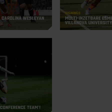
Signings
 Carolina Wesleyan
Multi-inzetbare Esme
Villanova Universit
l-Conference Team’!