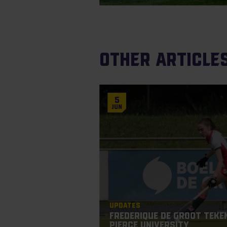
Other article
5
Jun
Updates
Frederique De Groot teken
Pierce University