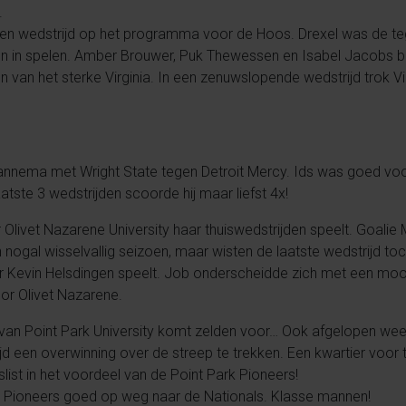
.
een wedstrijd op het programma voor de Hoos. Drexel was de te
n in spelen. Amber Brouwer, Puk Thewessen en Isabel Jacobs be
en van het sterke Virginia. In een zenuwslopende wedstrijd trok Vi
nnema met Wright State tegen Detroit Mercy. Ids was goed voor
aatste 3 wedstrijden scoorde hij maar liefst 4x!
 Olivet Nazarene University haar thuiswedstrijden speelt. Goalie
ogal wisselvallig seizoen, maar wisten de laatste wedstrijd to
r Kevin Helsdingen speelt. Job onderscheidde zich met een mooi
or Olivet Nazarene.
van Point Park University komt zelden voor… Ook afgelopen w
d een overwinning over de streep te trekken. Een kwartier voor t
list in het voordeel van de Point Park Pioneers!
e Pioneers goed op weg naar de Nationals. Klasse mannen!