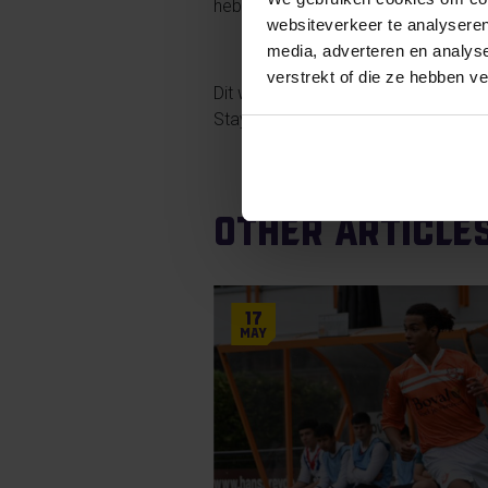
hebben evenveel punten (15 punten) 
websiteverkeer te analyseren
media, adverteren en analys
verstrekt of die ze hebben v
Dit waren de hoogtepunten van afg
Stay tuned!
Other article
17
May