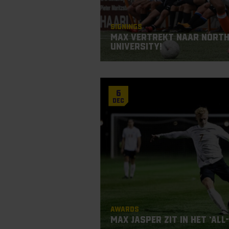
Signings
Max vertrekt naar North
University!
6
Dec
Awards
Max Jasper zit in het ‘Al