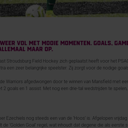
weer vol met mooie momenten. Goals, Gam
allemaal maar op.
ast Stroudsburg Field Hockey zich geplaatst heeft voor het PSA
ra een zeer belangrijke speelster. Zij zorgt voor de nodige goal
 de Warriors afgedwongen door te winnen van Mansfield met ee
2 goals en 1 assist. Met nog een drie-tal wedstrijden te spelen, 
 Amber Ezechiels nog steeds een van de ‘Hoos’ is. Afgelopen vrij
t de ‘Golden Goal’ regel, wat inhoudt dat degene die als eerste s