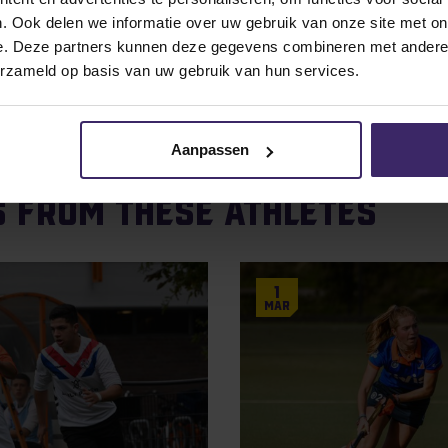
als Northeastern State. Ga zo door, Luc en houd de derde plek 
. Ook delen we informatie over uw gebruik van onze site met on
e. Deze partners kunnen deze gegevens combineren met andere i
erzameld op basis van uw gebruik van hun services.
elopen weekend, aanstaande vrijdag komt er weer een weekly u
Aanpassen
s from these athletes
1
Mar