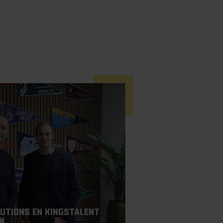
lutions en KingsTalent
n