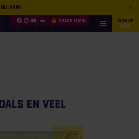
×
 nu aan!
COACH LOGIN
SIGN UP
NOW
oals en veel