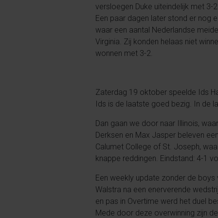
versloegen Duke uiteindelijk met 3-2
Een paar dagen later stond er nog 
waar een aantal Nederlandse meide
Virginia. Zij konden helaas niet winn
wonnen met 3-2.
Zaterdag 19 oktober speelde Ids Ha
Ids is de laatste goed bezig. In de l
Dan gaan we door naar Illinois, waar
Derksen en Max Jasper beleven een n
Calumet College of St. Joseph, waa
knappe reddingen. Eindstand: 4-1 vo
Een weekly update zonder de boys 
Walstra na een enerverende wedstrij
en pas in Overtime werd het duel bes
Mede door deze overwinning zijn d