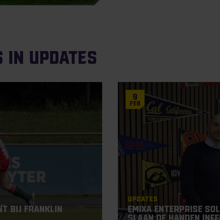
s in Updates
9
Feb
Updates
t bij Franklin
Emixa Enterprise So
slaan de handen inee