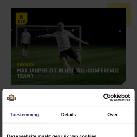
6
Dec
Awards
Max Jasper zit in het ‘All-Conference
Team’!
19
Nov
Toestemming
Details
Over
Deze website maakt gebruik van cookies