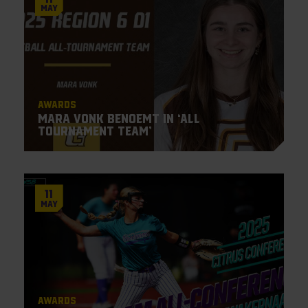
May
Awards
Mara Vonk benoemt in ‘All
Tournament Team’
11
May
Awards