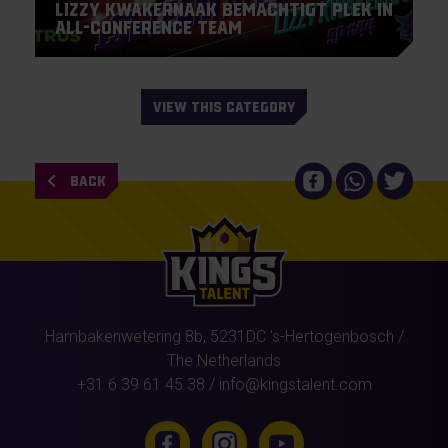
Lizzy Kwakernaak bemachtigt plek in
All-Conference Team
VIEW THIS CATEGORY
BACK
Hambakenwetering 8b,
5231DC
's-Hertogenbosch
/
The Netherlands
+31 6 39 61 45 38
/
info@kingstalent.com