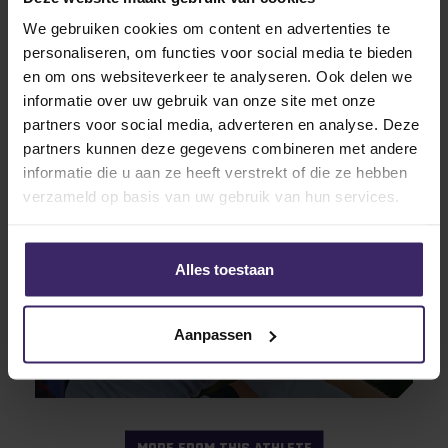
We gebruiken cookies om content en advertenties te
personaliseren, om functies voor social media te bieden
Updates
en om ons websiteverkeer te analyseren. Ook delen we
KingsTalent Teams of the Week #12!
informatie over uw gebruik van onze site met onze
partners voor social media, adverteren en analyse. Deze
partners kunnen deze gegevens combineren met andere
informatie die u aan ze heeft verstrekt of die ze hebben
16
Nov
verzameld op basis van uw gebruik van hun services.
Alles toestaan
Awards
Aanpassen
Max Jasper zit in het ‘CCAC All-
Conference Team’!