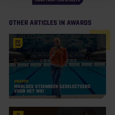
MORE FROM THIS ATHLETE
Other articles in Awards
22
Jun
Awards
Marloes Steenbeek geselecteerd
voor het WK!
11