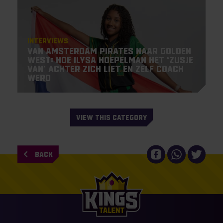
Interviews
Van Amsterdam Pirates naar Golden
West: hoe Ilysa Hoepelman het ‘zusje
van’ achter zich liet en zelf coach
werd
VIEW THIS CATEGORY
BACK