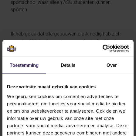
sportschool waar alleen ASU studenten kunnen
sporten.
Ik heb geluk dat alle gebouwen die ik nodig heb zich
aan dezelfde kant van de campus bevinden. Hierdoor
kan ik alles makkelijk aanlopen. Ik was van plan om
een fiets te gaan kopen maar dit is voor deze
afstanden niet nodig en kost misschien zelfs nog
Toestemming
Details
Over
meer tijd met het op slot moeten zetten van je fiets.
Wel zie ik regelmatig studenten op een skateboard
voorbij komen. Een elektrische step zie ik ook wel
Deze website maakt gebruik van cookies
eens en er is 1 iemand die zelfs een segway heeft.
We gebruiken cookies om content en advertenties te
personaliseren, om functies voor social media te bieden
Eten
en om ons websiteverkeer te analyseren. Ook delen we
Zoals op de plattegronden te zien is, zijn er veel
informatie over uw gebruik van onze site met onze
groene stipjes. Dit zijn allemaal verschillende plekken
partners voor social media, adverteren en analyse. Deze
om te kunnen eten met ook nog eens verschillend
partners kunnen deze gegevens combineren met andere