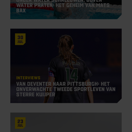
Onder water schreeuwen, boven
water praten: het geheim van Mats
Bax
30
Jul
Interviews
Van Deventer naar Pittsburgh: het
onverwachte tweede sportleven van
Sterre Kuijper
23
Jul