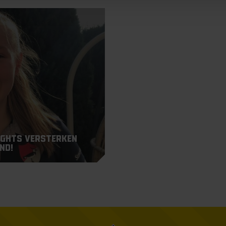
ights versterken
nd!