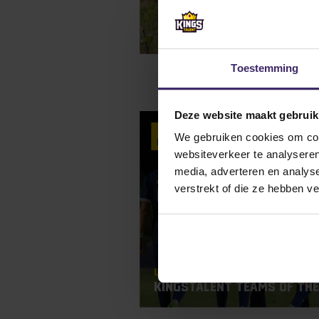
Toestemming
Deze website maakt gebruik
4
We gebruiken cookies om cont
Nov
websiteverkeer te analyseren
media, adverteren en analys
verstrekt of die ze hebben v
Updates
KingsTalent Teams of the