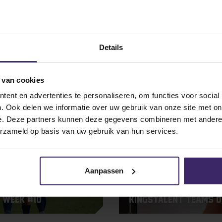
Details
 van cookies
15
ent en advertenties te personaliseren, om functies voor social
Sep
. Ook delen we informatie over uw gebruik van onze site met on
e. Deze partners kunnen deze gegevens combineren met andere i
erzameld op basis van uw gebruik van hun services.
Aanpassen
Awards
 Week #10
KingsTalent Teams o