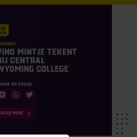
10
Apr
ignings
Vino Mintje tekent
bij Central
Wyoming College
hare on social
READ MORE