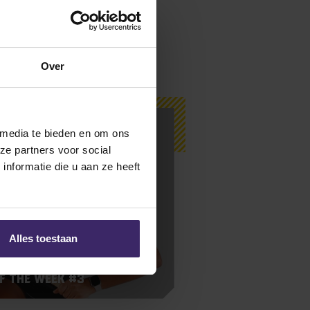
Over
 media te bieden en om ons
ze partners voor social
nformatie die u aan ze heeft
Alles toestaan
f the Week #3