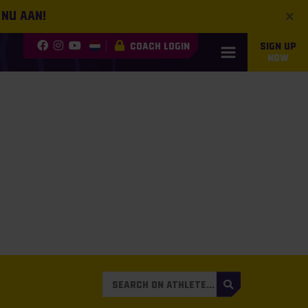
×
 nu aan!
COACH LOGIN
SIGN UP
NOW