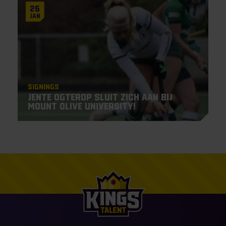
26
Jan
Signings
Jente Ogterop sluit zich aan bij
Mount Olive University!