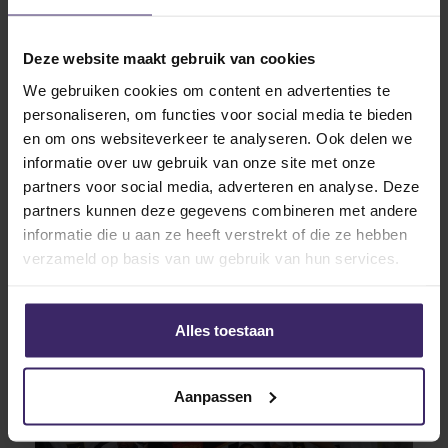
Deze website maakt gebruik van cookies
16
We gebruiken cookies om content en advertenties te
Nov
personaliseren, om functies voor social media te bieden
en om ons websiteverkeer te analyseren. Ook delen we
informatie over uw gebruik van onze site met onze
partners voor social media, adverteren en analyse. Deze
partners kunnen deze gegevens combineren met andere
Updates
informatie die u aan ze heeft verstrekt of die ze hebben
Recap 11 t/m 13 november – Champions
Edition #3
verzameld op basis van uw gebruik van hun services.
Alles toestaan
11
Nov
Aanpassen