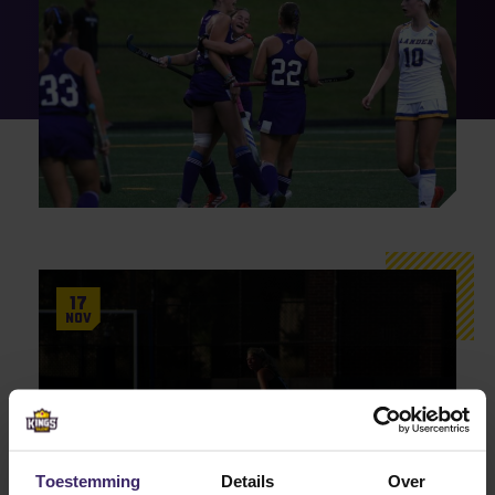
17
Nov
Awards
Jente Ogterop zit in het ‘SAC All
Toestemming
Details
Over
Conference Team’!