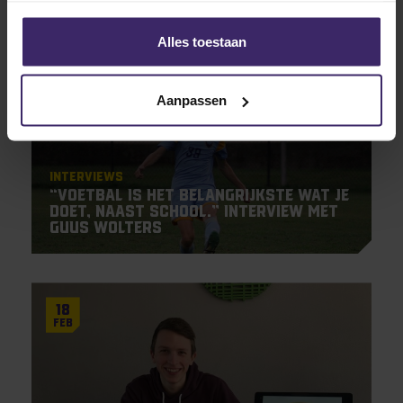
Alles toestaan
17
Sep
Aanpassen
Interviews
“Voetbal is het belangrijkste wat je
doet, naast school.” Interview met
Guus Wolters
18
Feb