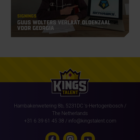
Signings
Guus Wolters verlaat Oldenzaal
voor Georgia
Hambakenwetering 8b,
5231DC
's-Hertogenbosch
/
The Netherlands
+31 6 39 61 45 38
/
info@kingstalent.com