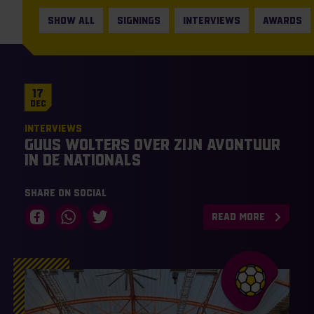
SHOW ALL
SIGNINGS
INTERVIEWS
AWARDS
17
Dec
Interviews
Guus Wolters over zijn avontuur
in de Nationals
Share on social
READ MORE