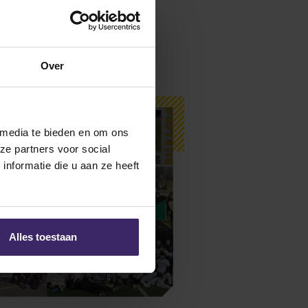
Over
 media te bieden en om ons
ze partners voor social
nformatie die u aan ze heeft
Alles toestaan
mber – Champions Edition