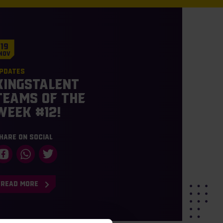
19
Nov
pdates
KingsTalent
Teams of the
Week #12!
hare on social
READ MORE