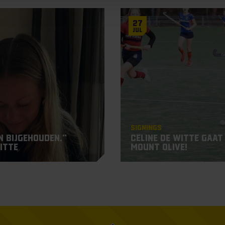
27
Jul
Signings
n bijgehouden.”
Celine de Witte gaat
itte
Mount Olive!