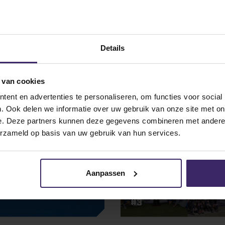
Details
 van cookies
16
ent en advertenties te personaliseren, om functies voor social
Nov
. Ook delen we informatie over uw gebruik van onze site met on
e. Deze partners kunnen deze gegevens combineren met andere i
erzameld op basis van uw gebruik van hun services.
Aanpassen
Updates
 ‘SAC All Conference
Recap 11 t/m 13 nove
#3