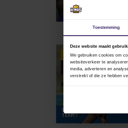
Toestemming
Deze website maakt gebruik
17
We gebruiken cookies om cont
Nov
websiteverkeer te analyseren
media, adverteren en analys
verstrekt of die ze hebben v
Awards
Celine de Witte zit in het
Team’!