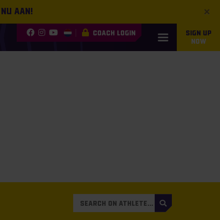
×
 nu aan!
COACH LOGIN
SIGN UP
NOW