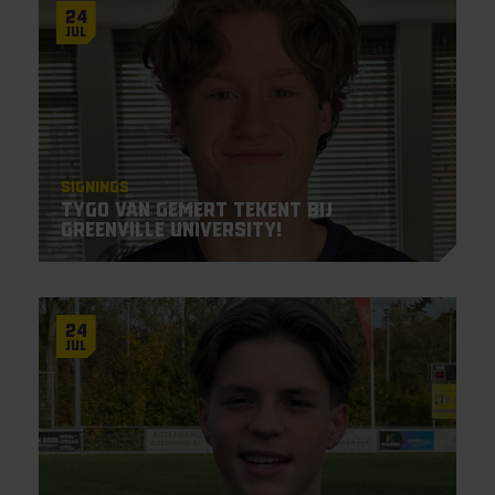
24
Jul
Signings
Tygo van Gemert tekent bij
Greenville University!
24
Jul