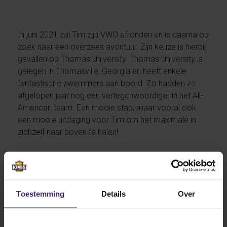
In juni 2021 zal Tim zijn VWO afronden en is daarna op
zoek naar een overzees avontuur. Zijn keuze is hierbij
gevallen op Thomas University. Thomas University is
gelegen in Thomasville, Georgia en heeft enkele
fantastische zwemmers aan boord. Zo hadden ze
afgelopen jaar nog een vertegenwoordiger in het All-
American team. Een mooie stap, maar vooral ook
een mooie uitdaging voor Tim om het maximale in
zichzelf naar boven te halen!
Wij wensen Tim veel succes met zijn voorbereidingen
en zijn laatste loodjes op zijn huidige opleiding.
Toestemming
Details
Over