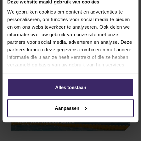
Deze website maakt gebruik van cookies
We gebruiken cookies om content en advertenties te
personaliseren, om functies voor social media te bieden
en om ons websiteverkeer te analyseren. Ook delen we
Other articles from Tim
informatie over uw gebruik van onze site met onze
Tielkemeijer
partners voor social media, adverteren en analyse. Deze
partners kunnen deze gegevens combineren met andere
informatie die u aan ze heeft verstrekt of die ze hebben
29
verzameld op basis van uw gebruik van hun services.
Oct
Alles toestaan
Aanpassen
Interviews
“Ik ga voor een 4.0 GPA!” – Interview
met Tim Tielkemeijer