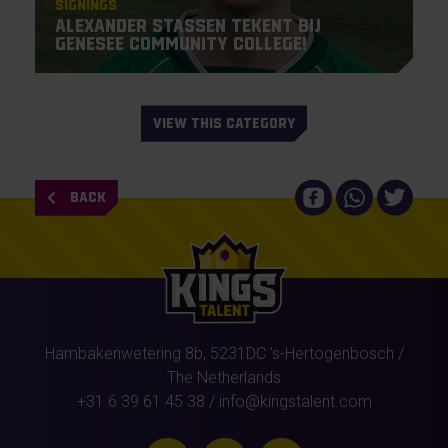
Signings
Alexander Stassen tekent bij
Genesee Community College!
VIEW THIS CATEGORY
BACK
Hambakenwetering 8b,
5231DC
's-Hertogenbosch
/
The Netherlands
+31 6 39 61 45 38
/
info@kingstalent.com